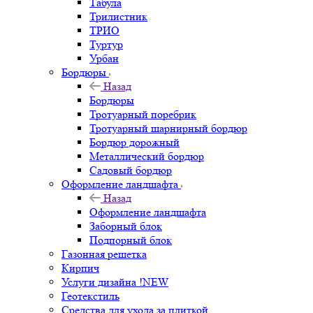
Табула
Трилистник
ТРИО
Туртур
Урбан
Бордюры
Назад
Бордюры
Тротуарный поребрик
Тротуарный шарнирный бордюр
Бордюр дорожный
Металлический бордюр
Садовый бордюр
Оформление ландшафта
Назад
Оформление ландшафта
Заборный блок
Подпорный блок
Газонная решетка
Кирпич
Услуги дизайна !NEW
Геотекстиль
Средства для ухода за плиткой