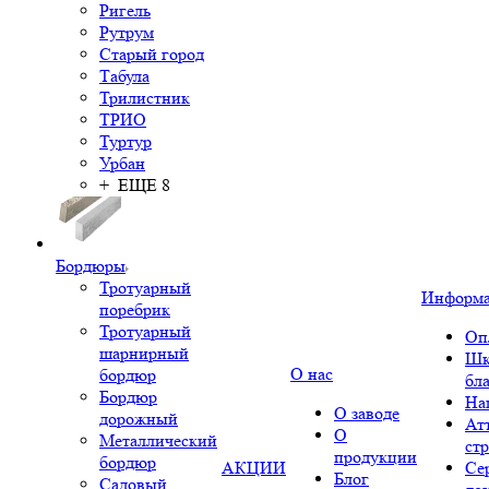
Ригель
Рутрум
Старый город
Табула
Трилистник
ТРИО
Туртур
Урбан
+ ЕЩЕ 8
Бордюры
Тротуарный
Информ
поребрик
Тротуарный
Оп
шарнирный
Шк
О нас
бордюр
бл
Бордюр
На
О заводе
дорожный
Ат
О
Металлический
ст
продукции
бордюр
АКЦИИ
Се
Блог
Садовый