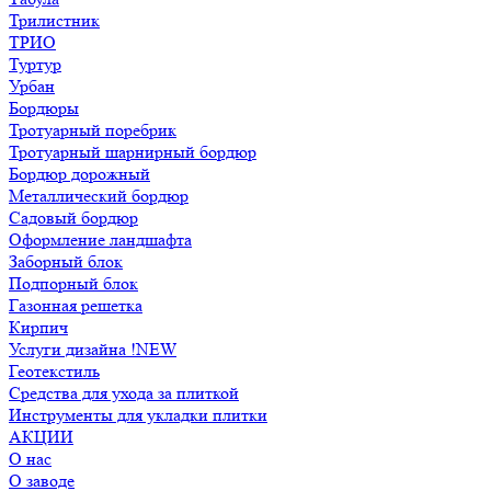
Трилистник
ТРИО
Туртур
Урбан
Бордюры
Тротуарный поребрик
Тротуарный шарнирный бордюр
Бордюр дорожный
Металлический бордюр
Садовый бордюр
Оформление ландшафта
Заборный блок
Подпорный блок
Газонная решетка
Кирпич
Услуги дизайна !NEW
Геотекстиль
Средства для ухода за плиткой
Инструменты для укладки плитки
АКЦИИ
О нас
О заводе