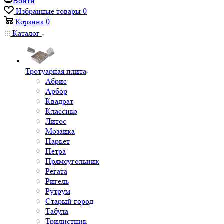
Войти
Избранные товары
0
Корзина
0
Каталог
Тротуарная плита
Абрис
Арбор
Квадрат
Классико
Литос
Мозаика
Паркет
Петра
Прямоугольник
Регата
Ригель
Рутрум
Старый город
Табула
Трилистник