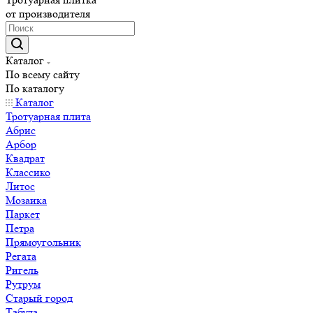
от производителя
Каталог
По всему сайту
По каталогу
Каталог
Тротуарная плита
Абрис
Арбор
Квадрат
Классико
Литос
Мозаика
Паркет
Петра
Прямоугольник
Регата
Ригель
Рутрум
Старый город
Табула