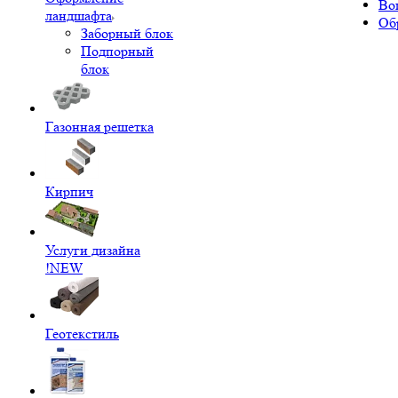
Во
ландшафта
Об
Заборный блок
Подпорный
блок
Газонная решетка
Кирпич
Услуги дизайна
!NEW
Геотекстиль