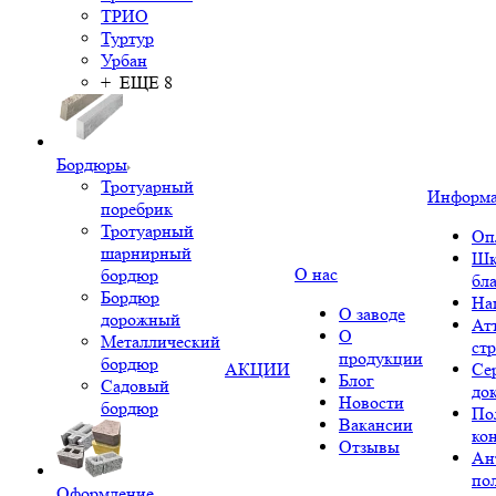
ТРИО
Туртур
Урбан
+ ЕЩЕ 8
Бордюры
Тротуарный
Информ
поребрик
Тротуарный
Оп
шарнирный
Шк
О нас
бордюр
бл
Бордюр
На
О заводе
дорожный
Ат
О
Металлический
ст
продукции
бордюр
АКЦИИ
Се
Блог
Садовый
до
Новости
бордюр
По
Вакансии
ко
Отзывы
Ан
по
Оформление