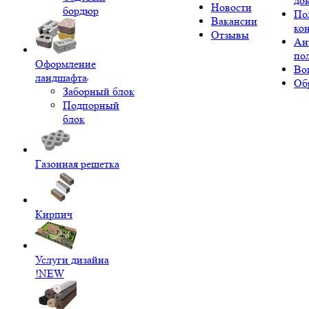
до
Новости
бордюр
По
Вакансии
ко
Отзывы
Ан
по
Оформление
Во
ландшафта
Об
Заборный блок
Подпорный
блок
Газонная решетка
Кирпич
Услуги дизайна
!NEW