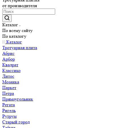
от производителя
Каталог
По всему сайту
По каталогу
Каталог
Тротуарная плита
Абрис
Арбор
Квадрат
Классико
Литос
Мозаика
Паркет
Петра
Прямоугольник
Регата
Ригель
Рутрум
Старый город
Табула