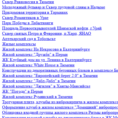
Сквер Равновесия в Тюмени
Молодежный бульвар и Сквер трудовой славы в Надыме
Придомовая территория в Тарманах
Сквер Романтиков в Урае
Парк Победы в Лабытнанги
Площадь Первооткрывателей Шаимской нефти, г.Урай
Сквер святых Петра и Февронии, п.Харп, ЯНАО
Аптекарский сад в Тобольске
Жилые комплексы
Жилой комплекс На Некрасова в Екатеринбурге
Жилой комплекс "Дружба" в Перми
ЖК Клубный дом на ул. Ленина в Екатеринбурге
Жилой комплекс White House в Тюмени
Конструкции из декоративных бетонных блоков в комплексе Б
Жилой комплекс "Европейский берег 2.0" в Тюмени
Жилой комплекс "Дабл-Дабл" в Тюмени
Жилой комплекс "Дягилев" в Ханты-Мансийске
ЖК "Погода" в Перми
Жилой комплекс Румянский в Тюмени
Тротуарная плита, клумбы из виброкирпича в жилом комплекс
Оформление клумб в жилом комплексе "Домашний" вибропре
Облицовка входной группы жилого комплекса Ритмы вибропр
Конструкция высокой клумбы из декоративного блока в ЖК М