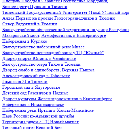
Площадь Победы в Саранске (Республика Мордовия)
Бизнес-центр Пушкин в Тюмени
Тюменский Государственный Университет (ТюмГУ) новый кор
Аллея Первых на проезде Геологоразведчиков в Тюмени
Сквер Радужный в Тюмени
Благоустройство общественной территории на улице Республик
Макаровский мост, Атмофестиваль в Екатеринбурге
Набережная в Кургане
Благоустройство набережной реки Миасс
Благоустройство пешеходной зоны у ТЦ "Южный"
Дворец спорта Юность в Челябинске
Благоустройство озера Тихое в Тюмени
Дворец самбо и единоборств, Верхняя Пышма
Александровский сад в Тобольске
Гимназия 21 в Тюмени
Городской сад в Ялуторовске
Детский сад Газовичок в Надыме
Дворец культуры Железнодорожников в Екатеринбурге
Набережная в Нижневартовске
Набережная реки Иртыш в Ханты-Мансийске
Парк Российско-Армянской дружбы
Территория рядом с ТЦ Новый магнат
Торговый центр Верхний Бор