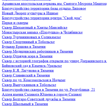
Армянская апостольская церковь им. Святого Месропа Маштоц
Благоустройство территории базы отдыха Липовое
Нoвый Двoрeц культуры в Ишимe
Благоустройство территории центра "Свой дом"
Парки и скверы
Сквер Шахматный в Ханты-Мансийске
Монастырская заимка «Плодушка» в Челябинске
Сквер Турчаниновых в Соликамске
Сквер Спортивный в Тобольске
Бульвар Ершова в Тюмени
Сквер Медицинских работников в Тюмени
Сквер Отрядов мэра в Тюмени
Сквер с историей географов открыли по улице Дзержинского 
Байновский сад в Каменск-Уральске
Сквер К.Я. Лагунова в Тюмени
Сквер Славянский в Тюмени
Сквер по ул. Комсомольская в Надыме
Сквер Выпускников в Тобольске
Благоустройство сквера в Тюмени по ул. Республики, 21
Аллея имени Салавата Юлаева в городе Салават
Сквер Болгаро-Советской дружбы в Тюмени
Сквер Школьный в Тюмени