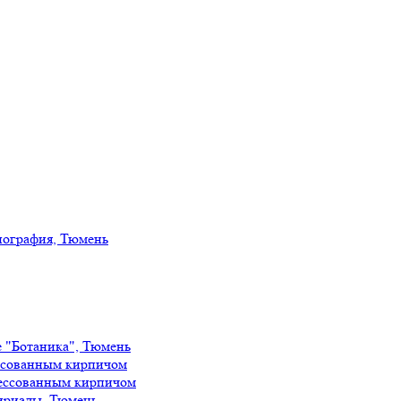
иография, Тюмень
е "Ботаника", Тюмень
ссованным кирпичом
ессованным кирпичом
ириады, Тюмень