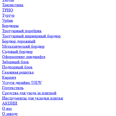
Трилистник
ТРИО
Туртур
Урбан
Бордюры
Тротуарный поребрик
Тротуарный шарнирный бордюр
Бордюр дорожный
Металлический бордюр
Садовый бордюр
Оформление ландшафта
Заборный блок
Подпорный блок
Газонная решетка
Кирпич
Услуги дизайна !NEW
Геотекстиль
Средства для ухода за плиткой
Инструменты для укладки плитки
АКЦИИ
О нас
О заводе