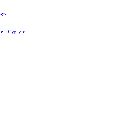
пус
е в Сургуте