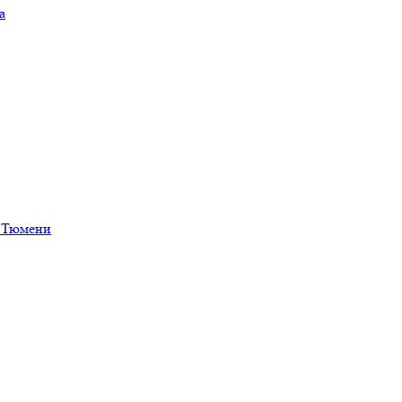
а
в Тюмени