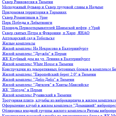
Сквер Равновесия в Тюмени
Молодежный бульвар и Сквер трудовой славы в Надыме
Придомовая территория в Тарманах
Сквер Романтиков в Урае
Парк Победы в Лабытнанги
Площадь Первооткрывателей Шаимской нефти, г.Урай
Сквер святых Петра и Февронии, п.Харп, ЯНАО
Аптекарский сад в Тобольске
Жилые комплексы
Жилой комплекс На Некрасова в Екатеринбурге
Жилой комплекс "Дружба" в Перми
ЖК Клубный дом на ул. Ленина в Екатеринбурге
Жилой комплекс White House в Тюмени
Конструкции из декоративных бетонных блоков в комплексе Б
Жилой комплекс "Европейский берег 2.0" в Тюмени
Жилой комплекс "Дабл-Дабл" в Тюмени
Жилой комплекс "Дягилев" в Ханты-Мансийске
ЖК "Погода" в Перми
Жилой комплекс Румянский в Тюмени
Тротуарная плита, клумбы из виброкирпича в жилом комплекс
Оформление клумб в жилом комплексе "Домашний" вибропре
Облицовка входной группы жилого комплекса Ритмы вибропр
Конструкция высокой клумбы из декоративного блока в ЖК М