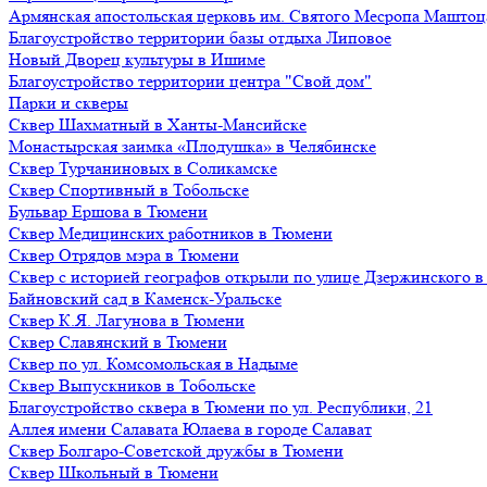
Армянская апостольская церковь им. Святого Месропа Маштоц
Благоустройство территории базы отдыха Липовое
Нoвый Двoрeц культуры в Ишимe
Благоустройство территории центра "Свой дом"
Парки и скверы
Сквер Шахматный в Ханты-Мансийске
Монастырская заимка «Плодушка» в Челябинске
Сквер Турчаниновых в Соликамске
Сквер Спортивный в Тобольске
Бульвар Ершова в Тюмени
Сквер Медицинских работников в Тюмени
Сквер Отрядов мэра в Тюмени
Сквер с историей географов открыли по улице Дзержинского 
Байновский сад в Каменск-Уральске
Сквер К.Я. Лагунова в Тюмени
Сквер Славянский в Тюмени
Сквер по ул. Комсомольская в Надыме
Сквер Выпускников в Тобольске
Благоустройство сквера в Тюмени по ул. Республики, 21
Аллея имени Салавата Юлаева в городе Салават
Сквер Болгаро-Советской дружбы в Тюмени
Сквер Школьный в Тюмени