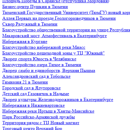
Площадь Победы в Саранске (Республика Мордовия)
Бизнес-центр Пушкин в Тюмени
Тюменский Государственный Университет (ТюмГУ) новый кор
Аллея Первых на проезде Геологоразведчиков в Тюмени
Сквер Радужный в Тюмени
Благоустройство общественной территории на улице Республик
Макаровский мост, Атмофестиваль в Екатеринбурге
Набережная в Кургане
Благоустройство набережной реки Миасс
Благоустройство пешеходной зоны у ТЦ "Южный"
Дворец спорта Юность в Челябинске
Благоустройство озера Тихое в Тюмени
Дворец самбо и единоборств, Верхняя Пышма
Александровский сад в Тобольске
Гимназия 21 в Тюмени
Городской сад в Ялуторовске
Детский сад Газовичок в Надыме
Дворец культуры Железнодорожников в Екатеринбурге
Набережная в Нижневартовске
Набережная реки Иртыш в Ханты-Мансийске
Парк Российско-Армянской дружбы
Территория рядом с ТЦ Новый магнат
Торговый центр Верхний Бор