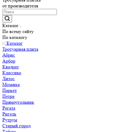
от производителя
Каталог
По всему сайту
По каталогу
Каталог
Тротуарная плита
Абрис
Арбор
Квадрат
Классико
Литос
Мозаика
Паркет
Петра
Прямоугольник
Регата
Ригель
Рутрум
Старый город
Табула