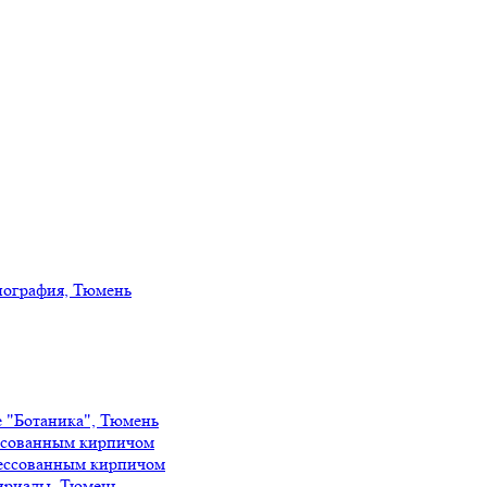
иография, Тюмень
е "Ботаника", Тюмень
ссованным кирпичом
ессованным кирпичом
ириады, Тюмень