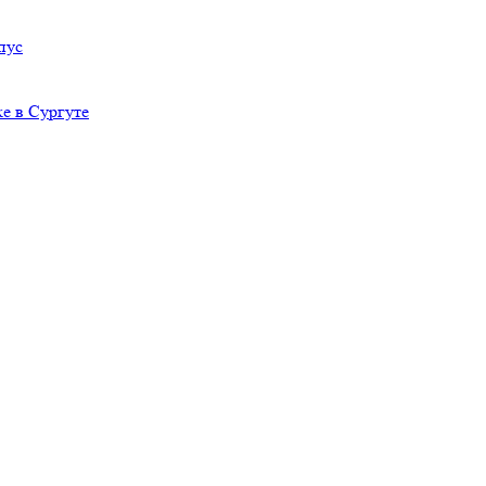
пус
е в Сургуте