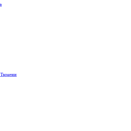
а
в Тюмени