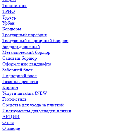
Трилистник
ТРИО
Туртур
Урбан
Бордюры
Тротуарный поребрик
Тротуарный шарнирный бордюр
Бордюр дорожный
Металлический бордюр
Садовый бордюр
Оформление ландшафта
Заборный блок
Подпорный блок
Газонная решетка
Кирпич
Услуги дизайна !NEW
Геотекстиль
Средства для ухода за плиткой
Инструменты для укладки плитки
АКЦИИ
О нас
О заводе