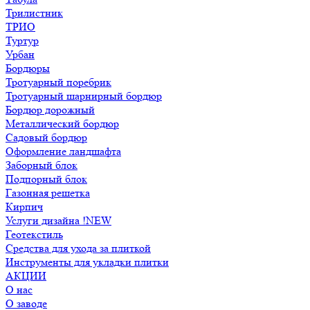
Трилистник
ТРИО
Туртур
Урбан
Бордюры
Тротуарный поребрик
Тротуарный шарнирный бордюр
Бордюр дорожный
Металлический бордюр
Садовый бордюр
Оформление ландшафта
Заборный блок
Подпорный блок
Газонная решетка
Кирпич
Услуги дизайна !NEW
Геотекстиль
Средства для ухода за плиткой
Инструменты для укладки плитки
АКЦИИ
О нас
О заводе