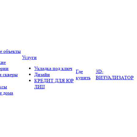
е объекты
Услуги
кие
ории
Укладка под ключ
Где
3D-
и скверы
Дизайн
купить
ВИЗУАЛИЗАТОР
КРЕДИТ ДЛЯ ЮР
ксы
ЛИЦ
е дома