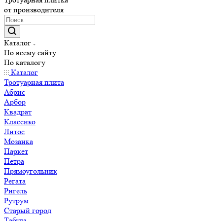
от производителя
Каталог
По всему сайту
По каталогу
Каталог
Тротуарная плита
Абрис
Арбор
Квадрат
Классико
Литос
Мозаика
Паркет
Петра
Прямоугольник
Регата
Ригель
Рутрум
Старый город
Табула