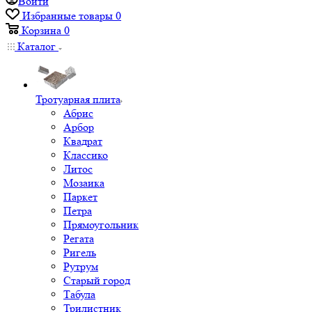
Войти
Избранные товары
0
Корзина
0
Каталог
Тротуарная плита
Абрис
Арбор
Квадрат
Классико
Литос
Мозаика
Паркет
Петра
Прямоугольник
Регата
Ригель
Рутрум
Старый город
Табула
Трилистник