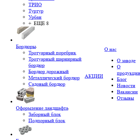
ТРИО
Туртур
Урбан
+ ЕЩЕ 8
Бордюры
О нас
Тротуарный поребрик
Тротуарный шарнирный
О заводе
бордюр
О
Бордюр дорожный
продукци
АКЦИИ
Металлический бордюр
Блог
Садовый бордюр
Новости
Вакансии
Отзывы
Оформление ландшафта
Заборный блок
Подпорный блок