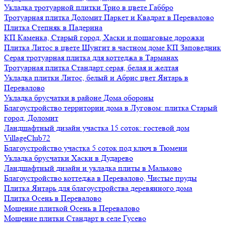
Укладка тротуарной плитки Трио в цвете Габбро
Тротуарная плитка Доломит Паркет и Квадрат в Перевалово
Плитка Степняк в Падерина
КП Каменка, Старый город, Хаски и пошаговые дорожки
Плитка Литос в цвете Шунгит в частном доме КП Заповедник
Серая тротуарная плитка для коттеджа в Тарманах
Тротуарная плитка Стандарт серая, белая и желтая
Укладка плитки Литос, белый и Абрис цвет Янтарь в
Перевалово
Укладка брусчатки в районе Дома обороны
Благоустройство территории дома в Луговом: плитка Старый
город, Доломит
Ландшафтный дизайн участка 15 соток: гостевой дом
VillageClub72
Благоустройство участка 5 соток под ключ в Тюмени
Укладка брусчатки Хаски в Дударево
Ландшафтный дизайн и укладка плиты в Мальково
Благоустройство коттеджа в Перевалово, Чистые пруды
Плитка Янтарь для благоустройства деревянного дома
Плитка Осень в Перевалово
Мощение плиткой Осень в Перевалово
Мощение плитки Стандарт в селе Гусево