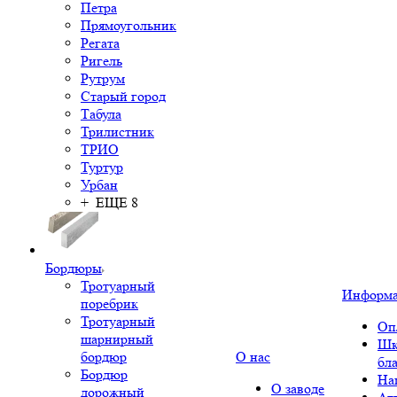
Петра
Прямоугольник
Регата
Ригель
Рутрум
Старый город
Табула
Трилистник
ТРИО
Туртур
Урбан
+ ЕЩЕ 8
Бордюры
Тротуарный
Информ
поребрик
Тротуарный
Оп
шарнирный
Шк
бордюр
О нас
бл
Бордюр
На
О заводе
дорожный