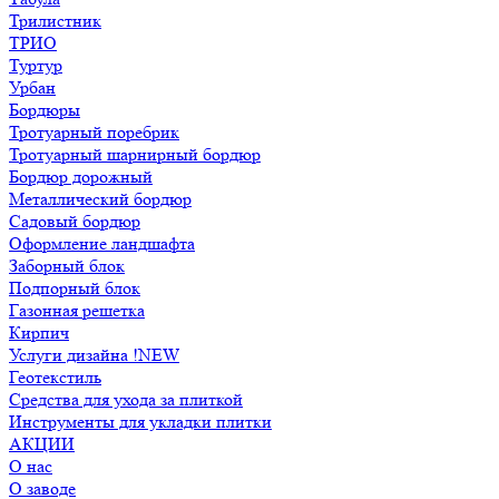
Трилистник
ТРИО
Туртур
Урбан
Бордюры
Тротуарный поребрик
Тротуарный шарнирный бордюр
Бордюр дорожный
Металлический бордюр
Садовый бордюр
Оформление ландшафта
Заборный блок
Подпорный блок
Газонная решетка
Кирпич
Услуги дизайна !NEW
Геотекстиль
Средства для ухода за плиткой
Инструменты для укладки плитки
АКЦИИ
О нас
О заводе