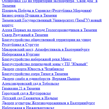
Облицовка ТЦ на территории экспоцентра "Свой дом" в
Тюмени
Площадь Победы в Саранске (Республика Мордовия)
Бизнес-центр Пушкин в Тюмени
Тюменский Государственный Университет (ТюмГУ) новый
корпус
Аллея Первых на проезде Геологоразведчиков в Тюмени
Сквер Радужный в Тюмени
Благоустройство общественной территории на улице
Республике в Сургуте
Макаровский мост, Атмофестиваль в Екатеринбурге
Набережная в Кургане
Благоустройство набережной реки Миасс
Благоустройство пешеходной зоны у ТЦ "Южный"
Дворец спорта Юность в Челябинске
Благоустройство озера Тихое в Тюмени
Дворец самбо и единоборств, Верхняя Пышма
Александровский сад в Тобольске
Гимназия 21 в Тюмени
Городской сад в Ялуторовске
Детский сад Газовичок в Надыме
Дворец культуры Железнодорожников в Екатеринбурге
Набережная в Нижневартовске