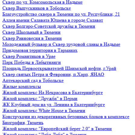
Сквер по ул. Комсомольская в Надыме
Сквер Выпускников в Тобольске
Благоустройство сквера в Тюмени по ул. Республики, 21
Аллея имени Салавата Юлаева в городе Салават
Сквер Болгаро-Советской дружбы в Тюмени
Сквер Школьный в Тюмени
Сквер Равновесия в Тюмени
Молодежный бульвар и Сквер трудовой славы в Надыме
Придомовая территория в Тарманах
Сквер Романтиков в Урае
Парк Победы в Лабытнанги
Площадь Первооткрывателей Шаимской нефти, г.Урай
Сквер святых Петра и Февронии, п.Харп, ЯНАО
Аптекарский сад в Тобольске
Жилые комплексы
Жилой комплекс На Некрасова в Екатеринбурге
Жилой комплекс "Дружба" в Перми
ЖК Клубный дом на ул. Ленина в Екатеринбурге
Жилой комплекс White House в Тюмени
Конструкции из декоративных бетонных блоков в комплексе
Биография, Тюмень
Жилой комплекс "Европейский берег 2.0" в Тюмени
Жилой комплекс "Дабл-Дабл" в Тюмени