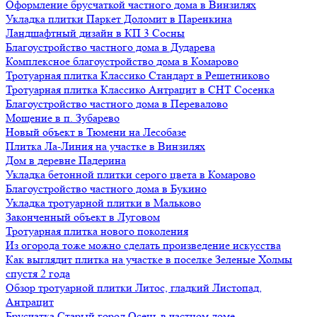
Оформление брусчаткой частного дома в Винзилях
Укладка плитки Паркет Доломит в Паренкина
Ландшафтный дизайн в КП 3 Сосны
Благоустройство частного дома в Дударева
Комплексное благоустройство дома в Комарово
Тротуарная плитка Классико Стандарт в Решетниково
Тротуарная плитка Классико Антрацит в СНТ Сосенка
Благоустройство частного дома в Перевалово
Мощение в п. Зубарево
Новый объект в Тюмени на Лесобазе
Плитка Ла-Линия на участке в Винзилях
Дом в деревне Падерина
Укладка бетонной плитки серого цвета в Комарово
Благоустройство частного дома в Букино
Укладка тротуарной плитки в Мальково
Законченный объект в Луговом
Тротуарная плитка нового поколения
Из огорода тоже можно сделать произведение искусства
Как выглядит плитка на участке в поселке Зеленые Холмы
спустя 2 года
Обзор тротуарной плитки Литос, гладкий Листопад,
Антрацит
Брусчатка Старый город Осень в частном доме