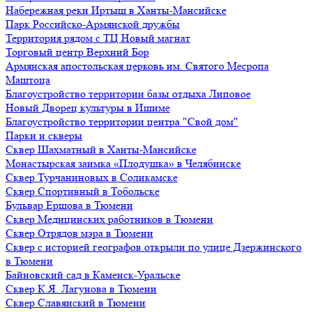
Набережная реки Иртыш в Ханты-Мансийске
Парк Российско-Армянской дружбы
Территория рядом с ТЦ Новый магнат
Торговый центр Верхний Бор
Армянская апостольская церковь им. Святого Месропа
Маштоца
Благоустройство территории базы отдыха Липовое
Нoвый Двoрeц культуры в Ишимe
Благоустройство территории центра "Свой дом"
Парки и скверы
Сквер Шахматный в Ханты-Мансийске
Монастырская заимка «Плодушка» в Челябинске
Сквер Турчаниновых в Соликамске
Сквер Спортивный в Тобольске
Бульвар Ершова в Тюмени
Сквер Медицинских работников в Тюмени
Сквер Отрядов мэра в Тюмени
Сквер с историей географов открыли по улице Дзержинского
в Тюмени
Байновский сад в Каменск-Уральске
Сквер К.Я. Лагунова в Тюмени
Сквер Славянский в Тюмени