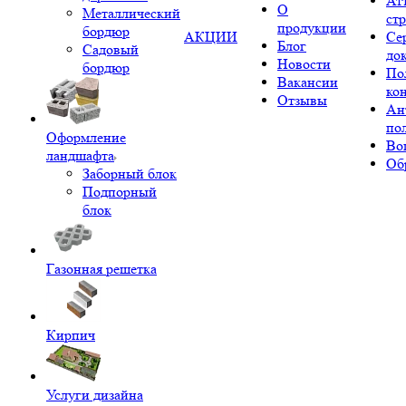
Ат
О
Металлический
ст
продукции
бордюр
АКЦИИ
Се
Блог
Садовый
до
Новости
бордюр
По
Вакансии
ко
Отзывы
Ан
по
Оформление
Во
ландшафта
Об
Заборный блок
Подпорный
блок
Газонная решетка
Кирпич
Услуги дизайна