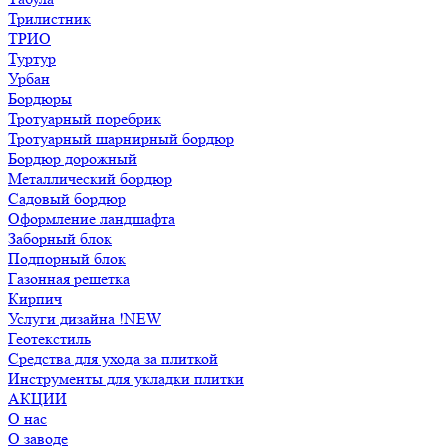
Трилистник
ТРИО
Туртур
Урбан
Бордюры
Тротуарный поребрик
Тротуарный шарнирный бордюр
Бордюр дорожный
Металлический бордюр
Садовый бордюр
Оформление ландшафта
Заборный блок
Подпорный блок
Газонная решетка
Кирпич
Услуги дизайна !NEW
Геотекстиль
Средства для ухода за плиткой
Инструменты для укладки плитки
АКЦИИ
О нас
О заводе