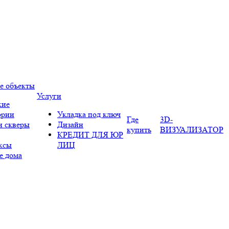
е объекты
Услуги
кие
ории
Укладка под ключ
Где
3D-
и скверы
Дизайн
купить
ВИЗУАЛИЗАТОР
КРЕДИТ ДЛЯ ЮР
ксы
ЛИЦ
е дома