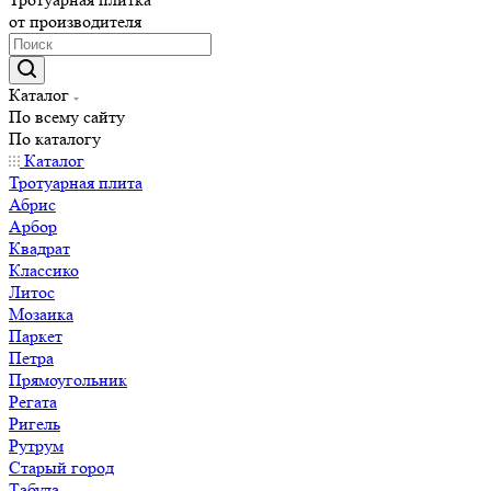
от производителя
Каталог
По всему сайту
По каталогу
Каталог
Тротуарная плита
Абрис
Арбор
Квадрат
Классико
Литос
Мозаика
Паркет
Петра
Прямоугольник
Регата
Ригель
Рутрум
Старый город
Табула