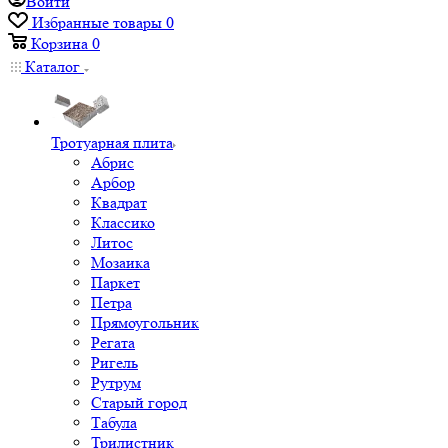
Войти
Избранные товары
0
Корзина
0
Каталог
Тротуарная плита
Абрис
Арбор
Квадрат
Классико
Литос
Мозаика
Паркет
Петра
Прямоугольник
Регата
Ригель
Рутрум
Старый город
Табула
Трилистник