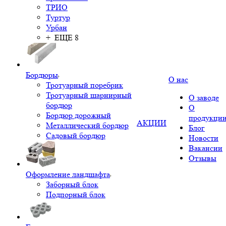
ТРИО
Туртур
Урбан
+ ЕЩЕ 8
Бордюры
О нас
Тротуарный поребрик
Тротуарный шарнирный
О заводе
бордюр
О
Бордюр дорожный
продукци
АКЦИИ
Металлический бордюр
Блог
Садовый бордюр
Новости
Вакансии
Отзывы
Оформление ландшафта
Заборный блок
Подпорный блок