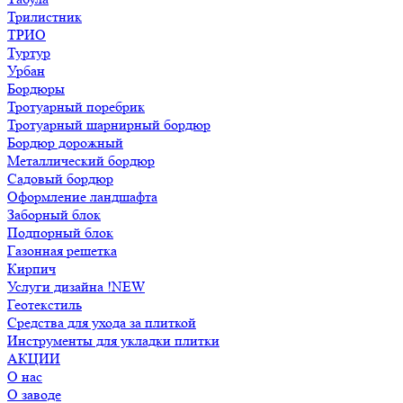
Трилистник
ТРИО
Туртур
Урбан
Бордюры
Тротуарный поребрик
Тротуарный шарнирный бордюр
Бордюр дорожный
Металлический бордюр
Садовый бордюр
Оформление ландшафта
Заборный блок
Подпорный блок
Газонная решетка
Кирпич
Услуги дизайна !NEW
Геотекстиль
Средства для ухода за плиткой
Инструменты для укладки плитки
АКЦИИ
О нас
О заводе