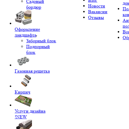
Блог
Садовый
до
Новости
бордюр
По
Вакансии
ко
Отзывы
Ан
по
Оформление
Во
ландшафта
Об
Заборный блок
Подпорный
блок
Газонная решетка
Кирпич
Услуги дизайна
!NEW