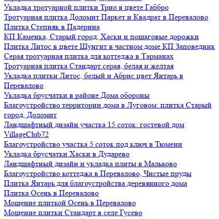
Укладка тротуарной плитки Трио в цвете Габбро
Тротуарная плитка Доломит Паркет и Квадрат в Перевалово
Плитка Степняк в Падерина
КП Каменка, Старый город, Хаски и пошаговые дорожки
Плитка Литос в цвете Шунгит в частном доме КП Заповедник
Серая тротуарная плитка для коттеджа в Тарманах
Тротуарная плитка Стандарт серая, белая и желтая
Укладка плитки Литос, белый и Абрис цвет Янтарь в
Перевалово
Укладка брусчатки в районе Дома обороны
Благоустройство территории дома в Луговом: плитка Старый
город, Доломит
Ландшафтный дизайн участка 15 соток: гостевой дом
VillageClub72
Благоустройство участка 5 соток под ключ в Тюмени
Укладка брусчатки Хаски в Дударево
Ландшафтный дизайн и укладка плиты в Мальково
Благоустройство коттеджа в Перевалово, Чистые пруды
Плитка Янтарь для благоустройства деревянного дома
Плитка Осень в Перевалово
Мощение плиткой Осень в Перевалово
Мощение плитки Стандарт в селе Гусево