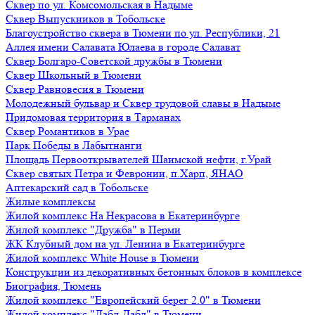
Сквер по ул. Комсомольская в Надыме
Сквер Выпускников в Тобольске
Благоустройство сквера в Тюмени по ул. Республики, 21
Аллея имени Салавата Юлаева в городе Салават
Сквер Болгаро-Советской дружбы в Тюмени
Сквер Школьный в Тюмени
Сквер Равновесия в Тюмени
Молодежный бульвар и Сквер трудовой славы в Надыме
Придомовая территория в Тарманах
Сквер Романтиков в Урае
Парк Победы в Лабытнанги
Площадь Первооткрывателей Шаимской нефти, г.Урай
Сквер святых Петра и Февронии, п.Харп, ЯНАО
Аптекарский сад в Тобольске
Жилые комплексы
Жилой комплекс На Некрасова в Екатеринбурге
Жилой комплекс "Дружба" в Перми
ЖК Клубный дом на ул. Ленина в Екатеринбурге
Жилой комплекс White House в Тюмени
Конструкции из декоративных бетонных блоков в комплексе
Биография, Тюмень
Жилой комплекс "Европейский берег 2.0" в Тюмени
Жилой комплекс "Дабл-Дабл" в Тюмени