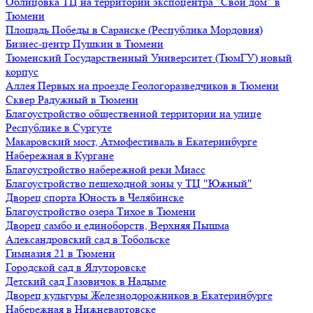
Облицовка ТЦ на территории экспоцентра "Свой дом" в
Тюмени
Площадь Победы в Саранске (Республика Мордовия)
Бизнес-центр Пушкин в Тюмени
Тюменский Государственный Университет (ТюмГУ) новый
корпус
Аллея Первых на проезде Геологоразведчиков в Тюмени
Сквер Радужный в Тюмени
Благоустройство общественной территории на улице
Республике в Сургуте
Макаровский мост, Атмофестиваль в Екатеринбурге
Набережная в Кургане
Благоустройство набережной реки Миасс
Благоустройство пешеходной зоны у ТЦ "Южный"
Дворец спорта Юность в Челябинске
Благоустройство озера Тихое в Тюмени
Дворец самбо и единоборств, Верхняя Пышма
Александровский сад в Тобольске
Гимназия 21 в Тюмени
Городской сад в Ялуторовске
Детский сад Газовичок в Надыме
Дворец культуры Железнодорожников в Екатеринбурге
Набережная в Нижневартовске