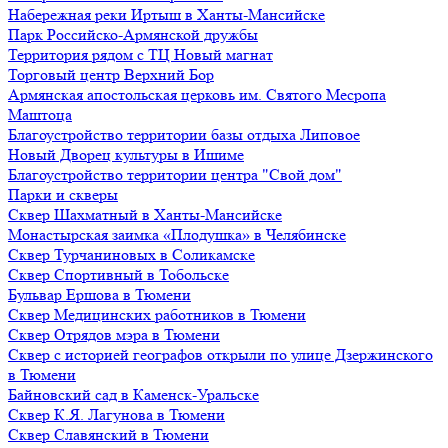
Набережная реки Иртыш в Ханты-Мансийске
Парк Российско-Армянской дружбы
Территория рядом с ТЦ Новый магнат
Торговый центр Верхний Бор
Армянская апостольская церковь им. Святого Месропа
Маштоца
Благоустройство территории базы отдыха Липовое
Нoвый Двoрeц культуры в Ишимe
Благоустройство территории центра "Свой дом"
Парки и скверы
Сквер Шахматный в Ханты-Мансийске
Монастырская заимка «Плодушка» в Челябинске
Сквер Турчаниновых в Соликамске
Сквер Спортивный в Тобольске
Бульвар Ершова в Тюмени
Сквер Медицинских работников в Тюмени
Сквер Отрядов мэра в Тюмени
Сквер с историей географов открыли по улице Дзержинского
в Тюмени
Байновский сад в Каменск-Уральске
Сквер К.Я. Лагунова в Тюмени
Сквер Славянский в Тюмени