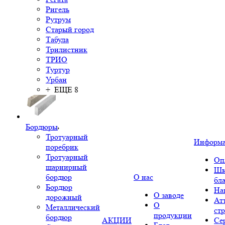
Ригель
Рутрум
Старый город
Табула
Трилистник
ТРИО
Туртур
Урбан
+ ЕЩЕ 8
Бордюры
Тротуарный
Информ
поребрик
Тротуарный
Оп
шарнирный
Шк
бордюр
О нас
бл
Бордюр
На
О заводе
дорожный
Ат
О
Металлический
ст
продукции
бордюр
АКЦИИ
Се