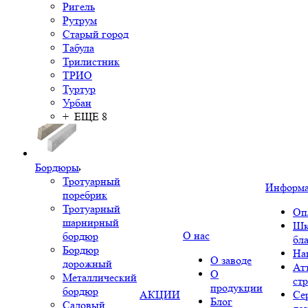
Ригель
Рутрум
Старый город
Табула
Трилистник
ТРИО
Туртур
Урбан
+ ЕЩЕ 8
Бордюры
Тротуарный
Информ
поребрик
Тротуарный
Оп
шарнирный
Шк
О нас
бордюр
бл
Бордюр
На
О заводе
дорожный
Ат
О
Металлический
ст
продукции
бордюр
АКЦИИ
Се
Блог
Садовый