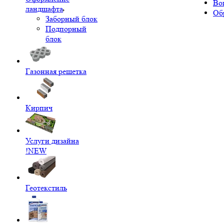
Во
ландшафта
Об
Заборный блок
Подпорный
блок
Газонная решетка
Кирпич
Услуги дизайна
!NEW
Геотекстиль