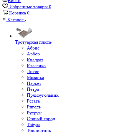
Войти
Избранные товары
0
Корзина
0
Каталог
Тротуарная плита
Абрис
Арбор
Квадрат
Классико
Литос
Мозаика
Паркет
Петра
Прямоугольник
Регата
Ригель
Рутрум
Старый город
Табула
Трилистник