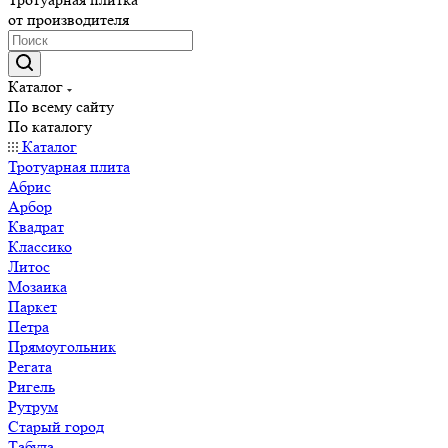
от производителя
Каталог
По всему сайту
По каталогу
Каталог
Тротуарная плита
Абрис
Арбор
Квадрат
Классико
Литос
Мозаика
Паркет
Петра
Прямоугольник
Регата
Ригель
Рутрум
Старый город
Табула