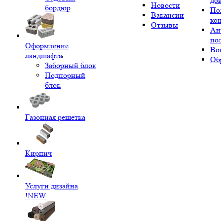
до
Новости
бордюр
По
Вакансии
ко
Отзывы
Ан
по
Оформление
Во
ландшафта
Об
Заборный блок
Подпорный
блок
Газонная решетка
Кирпич
Услуги дизайна
!NEW