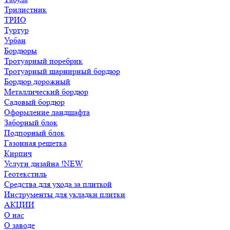
Трилистник
ТРИО
Туртур
Урбан
Бордюры
Тротуарный поребрик
Тротуарный шарнирный бордюр
Бордюр дорожный
Металлический бордюр
Садовый бордюр
Оформление ландшафта
Заборный блок
Подпорный блок
Газонная решетка
Кирпич
Услуги дизайна !NEW
Геотекстиль
Средства для ухода за плиткой
Инструменты для укладки плитки
АКЦИИ
О нас
О заводе