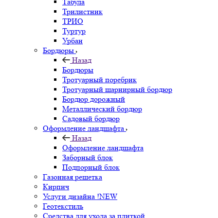
Табула
Трилистник
ТРИО
Туртур
Урбан
Бордюры
Назад
Бордюры
Тротуарный поребрик
Тротуарный шарнирный бордюр
Бордюр дорожный
Металлический бордюр
Садовый бордюр
Оформление ландшафта
Назад
Оформление ландшафта
Заборный блок
Подпорный блок
Газонная решетка
Кирпич
Услуги дизайна !NEW
Геотекстиль
Средства для ухода за плиткой