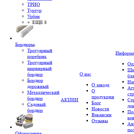
ТРИО
Туртур
Урбан
+ ЕЩЕ 8
Бордюры
Тротуарный
Информ
поребрик
Тротуарный
Оп
шарнирный
Шк
О нас
бордюр
бл
Бордюр
На
О заводе
дорожный
Ат
О
Металлический
ст
продукции
бордюр
АКЦИИ
Се
Блог
Садовый
до
Новости
бордюр
По
Вакансии
ко
Отзывы
Ан
по
Оформление