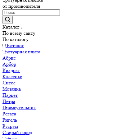
от производителя
Каталог
По всему сайту
По каталогу
Каталог
Тротуарная плита
Абрис
Арбор
Квадрат
Классико
Литос
Мозаика
Паркет
Петра
Прямоугольник
Регата
Ригель
Рутрум
Старый город
Табула