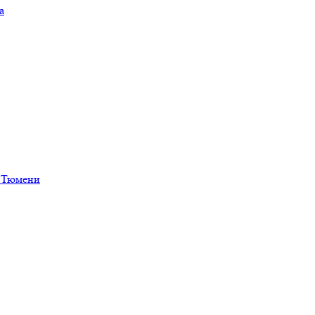
а
в Тюмени