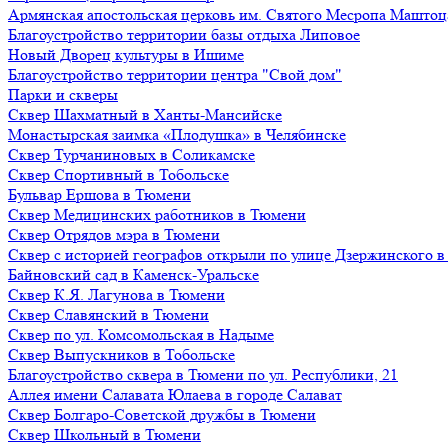
Армянская апостольская церковь им. Святого Месропа Маштоц
Благоустройство территории базы отдыха Липовое
Нoвый Двoрeц культуры в Ишимe
Благоустройство территории центра "Свой дом"
Парки и скверы
Сквер Шахматный в Ханты-Мансийске
Монастырская заимка «Плодушка» в Челябинске
Сквер Турчаниновых в Соликамске
Сквер Спортивный в Тобольске
Бульвар Ершова в Тюмени
Сквер Медицинских работников в Тюмени
Сквер Отрядов мэра в Тюмени
Сквер с историей географов открыли по улице Дзержинского 
Байновский сад в Каменск-Уральске
Сквер К.Я. Лагунова в Тюмени
Сквер Славянский в Тюмени
Сквер по ул. Комсомольская в Надыме
Сквер Выпускников в Тобольске
Благоустройство сквера в Тюмени по ул. Республики, 21
Аллея имени Салавата Юлаева в городе Салават
Сквер Болгаро-Советской дружбы в Тюмени
Сквер Школьный в Тюмени