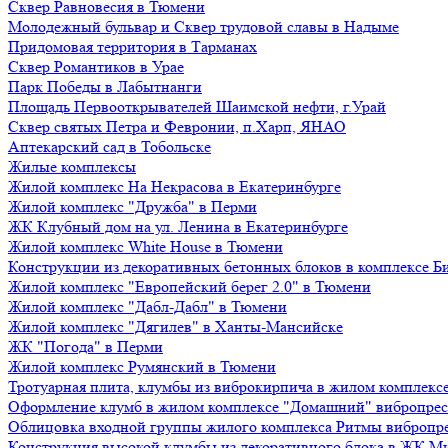
Сквер Равновесия в Тюмени
Молодежный бульвар и Сквер трудовой славы в Надыме
Придомовая территория в Тарманах
Сквер Романтиков в Урае
Парк Победы в Лабытнанги
Площадь Первооткрывателей Шаимской нефти, г.Урай
Сквер святых Петра и Февронии, п.Харп, ЯНАО
Аптекарский сад в Тобольске
Жилые комплексы
Жилой комплекс На Некрасова в Екатеринбурге
Жилой комплекс "Дружба" в Перми
ЖК Клубный дом на ул. Ленина в Екатеринбурге
Жилой комплекс White House в Тюмени
Конструкции из декоративных бетонных блоков в комплексе Б
Жилой комплекс "Европейский берег 2.0" в Тюмени
Жилой комплекс "Дабл-Дабл" в Тюмени
Жилой комплекс "Дягилев" в Ханты-Мансийске
ЖК "Погода" в Перми
Жилой комплекс Румянский в Тюмени
Тротуарная плита, клумбы из виброкирпича в жилом комплекс
Оформление клумб в жилом комплексе "Домашний" вибропре
Облицовка входной группы жилого комплекса Ритмы вибропр
Конструкция высокой клумбы из декоративного блока в ЖК М