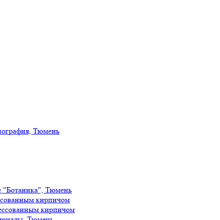
иография, Тюмень
е "Ботаника", Тюмень
ссованным кирпичом
ессованным кирпичом
ириады, Тюмень