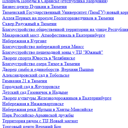
Площадь Победы в Саранске (Республика Мордовия)
Бизнес-центр Пушкин в Тюмени
Тюменский Государственный Университет (ТюмГУ) новый кор
Аллея Первых на проезде Геологоразведчиков в Тюмени
Сквер Радужный в Тюмени
Благоустройство общественной территории на улице Республик
Макаровский мост, Атмофестиваль в Екатеринбурге
Набережная в Кургане
Благоустройство набережной реки Миасс
Благоустройство пешеходной зоны у ТЦ "Южный"
Дворец спорта Юность в Челябинске
Благоустройство озера Тихое в Тюмени
Дворец самбо и единоборств, Верхняя Пышма
Александровский сад в Тобольске
Гимназия 21 в Тюмени
Городской сад в Ялуторовске
Детский сад Газовичок в Надыме
Дворец культуры Железнодорожников в Екатеринбурге
Набережная в Нижневартовске
Набережная реки Иртыш в Ханты-Мансийске
Парк Российско-Армянской дружбы
Территория рядом с ТЦ Новый магнат
Торговый центр Верхний Бор