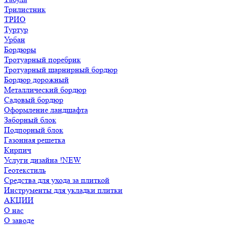
Трилистник
ТРИО
Туртур
Урбан
Бордюры
Тротуарный поребрик
Тротуарный шарнирный бордюр
Бордюр дорожный
Металлический бордюр
Садовый бордюр
Оформление ландшафта
Заборный блок
Подпорный блок
Газонная решетка
Кирпич
Услуги дизайна !NEW
Геотекстиль
Средства для ухода за плиткой
Инструменты для укладки плитки
АКЦИИ
О нас
О заводе