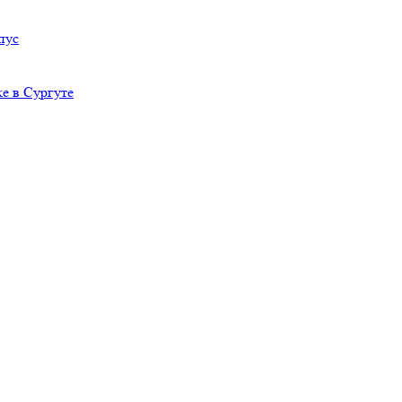
пус
е в Сургуте