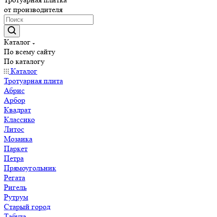
от производителя
Каталог
По всему сайту
По каталогу
Каталог
Тротуарная плита
Абрис
Арбор
Квадрат
Классико
Литос
Мозаика
Паркет
Петра
Прямоугольник
Регата
Ригель
Рутрум
Старый город
Табула