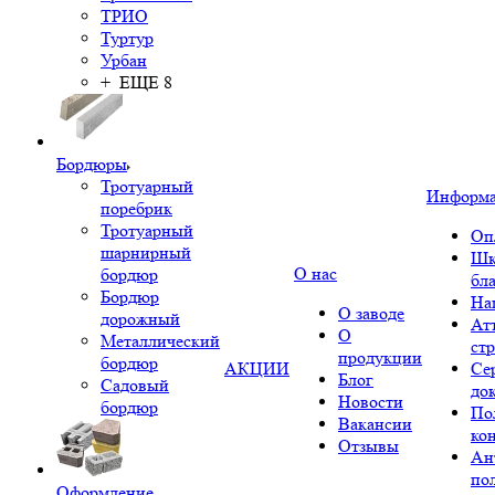
ТРИО
Туртур
Урбан
+ ЕЩЕ 8
Бордюры
Тротуарный
Информ
поребрик
Тротуарный
Оп
шарнирный
Шк
О нас
бордюр
бл
Бордюр
На
О заводе
дорожный
Ат
О
Металлический
ст
продукции
бордюр
АКЦИИ
Се
Блог
Садовый
до
Новости
бордюр
По
Вакансии
ко
Отзывы
Ан
по
Оформление