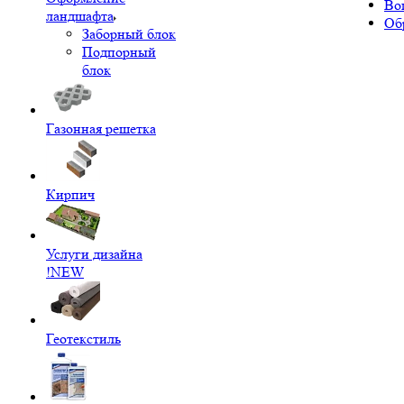
Во
ландшафта
Об
Заборный блок
Подпорный
блок
Газонная решетка
Кирпич
Услуги дизайна
!NEW
Геотекстиль