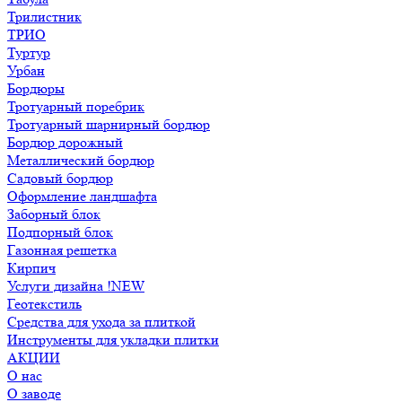
Трилистник
ТРИО
Туртур
Урбан
Бордюры
Тротуарный поребрик
Тротуарный шарнирный бордюр
Бордюр дорожный
Металлический бордюр
Садовый бордюр
Оформление ландшафта
Заборный блок
Подпорный блок
Газонная решетка
Кирпич
Услуги дизайна !NEW
Геотекстиль
Средства для ухода за плиткой
Инструменты для укладки плитки
АКЦИИ
О нас
О заводе