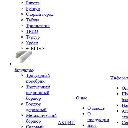
Ригель
Рутрум
Старый город
Табула
Трилистник
ТРИО
Туртур
Урбан
+ ЕЩЕ 8
Бордюры
Тротуарный
Информ
поребрик
Тротуарный
Оп
шарнирный
Шк
О нас
бордюр
бл
Бордюр
На
О заводе
дорожный
Ат
О
Металлический
ст
продукции
бордюр
АКЦИИ
Се
Блог
Садовый