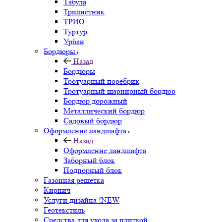
Табула
Трилистник
ТРИО
Туртур
Урбан
Бордюры
Назад
Бордюры
Тротуарный поребрик
Тротуарный шарнирный бордюр
Бордюр дорожный
Металлический бордюр
Садовый бордюр
Оформление ландшафта
Назад
Оформление ландшафта
Заборный блок
Подпорный блок
Газонная решетка
Кирпич
Услуги дизайна !NEW
Геотекстиль
Средства для ухода за плиткой