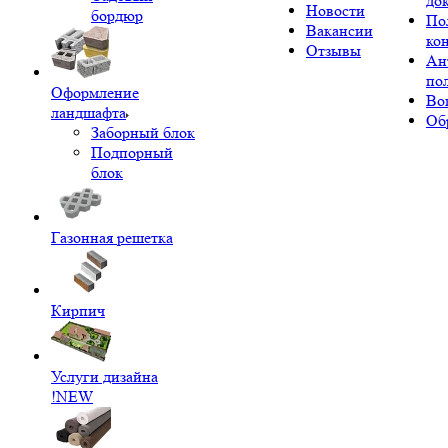
до
Новости
бордюр
По
Вакансии
ко
Отзывы
Ан
по
Оформление
Во
ландшафта
Об
Заборный блок
Подпорный
блок
Газонная решетка
Кирпич
Услуги дизайна
!NEW