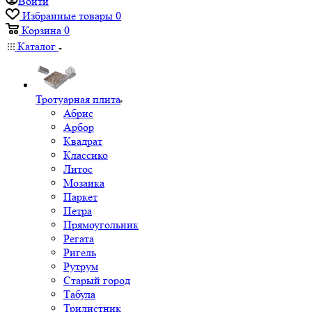
Войти
Избранные товары
0
Корзина
0
Каталог
Тротуарная плита
Абрис
Арбор
Квадрат
Классико
Литос
Мозаика
Паркет
Петра
Прямоугольник
Регата
Ригель
Рутрум
Старый город
Табула
Трилистник