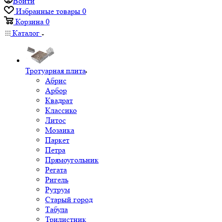
Войти
Избранные товары
0
Корзина
0
Каталог
Тротуарная плита
Абрис
Арбор
Квадрат
Классико
Литос
Мозаика
Паркет
Петра
Прямоугольник
Регата
Ригель
Рутрум
Старый город
Табула
Трилистник