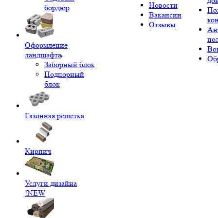
до
Новости
бордюр
По
Вакансии
ко
Отзывы
Ан
по
Оформление
Во
ландшафта
Об
Заборный блок
Подпорный
блок
Газонная решетка
Кирпич
Услуги дизайна
!NEW