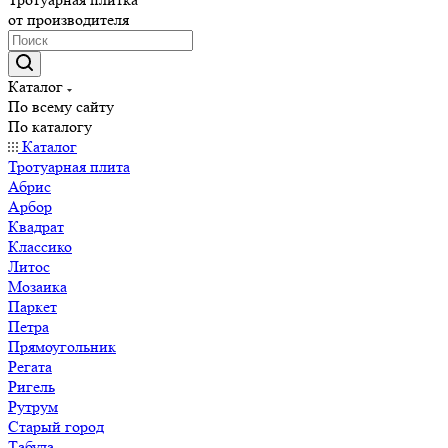
от производителя
Каталог
По всему сайту
По каталогу
Каталог
Тротуарная плита
Абрис
Арбор
Квадрат
Классико
Литос
Мозаика
Паркет
Петра
Прямоугольник
Регата
Ригель
Рутрум
Старый город
Табула