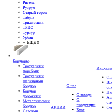
Ригель
Рутрум
Старый город
Табула
Трилистник
ТРИО
Туртур
Урбан
+ ЕЩЕ 8
Бордюры
Тротуарный
Информ
поребрик
Тротуарный
Оп
шарнирный
Шк
О нас
бордюр
бл
Бордюр
На
О заводе
дорожный
Ат
О
Металлический
ст
продукции
бордюр
АКЦИИ
Се
Блог
Садовый