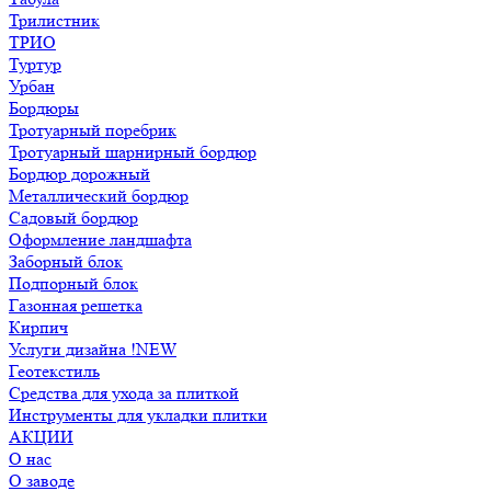
Трилистник
ТРИО
Туртур
Урбан
Бордюры
Тротуарный поребрик
Тротуарный шарнирный бордюр
Бордюр дорожный
Металлический бордюр
Садовый бордюр
Оформление ландшафта
Заборный блок
Подпорный блок
Газонная решетка
Кирпич
Услуги дизайна !NEW
Геотекстиль
Средства для ухода за плиткой
Инструменты для укладки плитки
АКЦИИ
О нас
О заводе