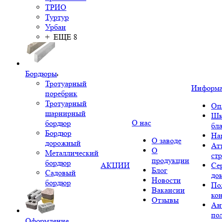
ТРИО
Туртур
Урбан
+ ЕЩЕ 8
Бордюры
Тротуарный
Информ
поребрик
Тротуарный
Оп
шарнирный
Шк
О нас
бордюр
бл
Бордюр
На
О заводе
дорожный
Ат
О
Металлический
ст
продукции
бордюр
АКЦИИ
Се
Блог
Садовый
до
Новости
бордюр
По
Вакансии
ко
Отзывы
Ан
по
Оформление