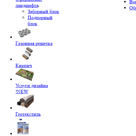
Во
ландшафта
Об
Заборный блок
Подпорный
блок
Газонная решетка
Кирпич
Услуги дизайна
!NEW
Геотекстиль