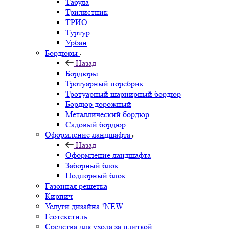
Табула
Трилистник
ТРИО
Туртур
Урбан
Бордюры
Назад
Бордюры
Тротуарный поребрик
Тротуарный шарнирный бордюр
Бордюр дорожный
Металлический бордюр
Садовый бордюр
Оформление ландшафта
Назад
Оформление ландшафта
Заборный блок
Подпорный блок
Газонная решетка
Кирпич
Услуги дизайна !NEW
Геотекстиль
Средства для ухода за плиткой