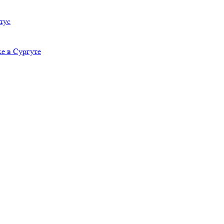
пус
е в Сургуте