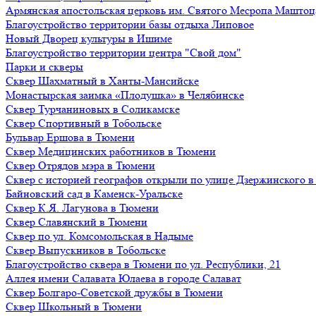
Армянская апостольская церковь им. Святого Месропа Маштоц
Благоустройство территории базы отдыха Липовое
Нoвый Двoрeц культуры в Ишимe
Благоустройство территории центра "Свой дом"
Парки и скверы
Сквер Шахматный в Ханты-Мансийске
Монастырская заимка «Плодушка» в Челябинске
Сквер Турчаниновых в Соликамске
Сквер Спортивный в Тобольске
Бульвар Ершова в Тюмени
Сквер Медицинских работников в Тюмени
Сквер Отрядов мэра в Тюмени
Сквер с историей географов открыли по улице Дзержинского 
Байновский сад в Каменск-Уральске
Сквер К.Я. Лагунова в Тюмени
Сквер Славянский в Тюмени
Сквер по ул. Комсомольская в Надыме
Сквер Выпускников в Тобольске
Благоустройство сквера в Тюмени по ул. Республики, 21
Аллея имени Салавата Юлаева в городе Салават
Сквер Болгаро-Советской дружбы в Тюмени
Сквер Школьный в Тюмени