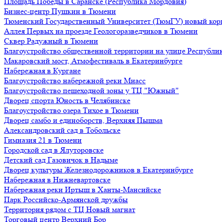
Площадь Победы в Саранске (Республика Мордовия)
Бизнес-центр Пушкин в Тюмени
Тюменский Государственный Университет (ТюмГУ) новый кор
Аллея Первых на проезде Геологоразведчиков в Тюмени
Сквер Радужный в Тюмени
Благоустройство общественной территории на улице Республик
Макаровский мост, Атмофестиваль в Екатеринбурге
Набережная в Кургане
Благоустройство набережной реки Миасс
Благоустройство пешеходной зоны у ТЦ "Южный"
Дворец спорта Юность в Челябинске
Благоустройство озера Тихое в Тюмени
Дворец самбо и единоборств, Верхняя Пышма
Александровский сад в Тобольске
Гимназия 21 в Тюмени
Городской сад в Ялуторовске
Детский сад Газовичок в Надыме
Дворец культуры Железнодорожников в Екатеринбурге
Набережная в Нижневартовске
Набережная реки Иртыш в Ханты-Мансийске
Парк Российско-Армянской дружбы
Территория рядом с ТЦ Новый магнат
Торговый центр Верхний Бор