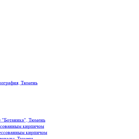
иография, Тюмень
е "Ботаника", Тюмень
ссованным кирпичом
ессованным кирпичом
ириады, Тюмень