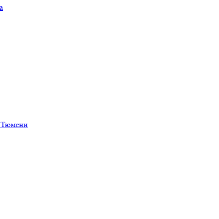
а
в Тюмени