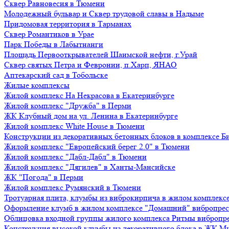
Сквер Равновесия в Тюмени
Молодежный бульвар и Сквер трудовой славы в Надыме
Придомовая территория в Тарманах
Сквер Романтиков в Урае
Парк Победы в Лабытнанги
Площадь Первооткрывателей Шаимской нефти, г.Урай
Сквер святых Петра и Февронии, п.Харп, ЯНАО
Аптекарский сад в Тобольске
Жилые комплексы
Жилой комплекс На Некрасова в Екатеринбурге
Жилой комплекс "Дружба" в Перми
ЖК Клубный дом на ул. Ленина в Екатеринбурге
Жилой комплекс White House в Тюмени
Конструкции из декоративных бетонных блоков в комплексе Б
Жилой комплекс "Европейский берег 2.0" в Тюмени
Жилой комплекс "Дабл-Дабл" в Тюмени
Жилой комплекс "Дягилев" в Ханты-Мансийске
ЖК "Погода" в Перми
Жилой комплекс Румянский в Тюмени
Тротуарная плита, клумбы из виброкирпича в жилом комплекс
Оформление клумб в жилом комплексе "Домашний" вибропре
Облицовка входной группы жилого комплекса Ритмы вибропр
Конструкция высокой клумбы из декоративного блока в ЖК М