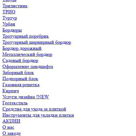
Трилистник
ТРИО
Туртур
Урбан
Бордюры
Тротуарный поребрик
Тротуарный шарнирный бордюр
Бордюр дорожный
Металлический бордюр
Садовый бордюр
Оформление ландшафта
Заборный блок
Подпорный блок
Газонная решетка
Кирпич
Услуги дизайна !NEW
Геотекстиль
Средства для ухода за плиткой
Инструменты для укладки плитки
АКЦИИ
О нас
О заводе