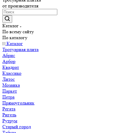
от производителя
Каталог
По всему сайту
По каталогу
Каталог
Тротуарная плита
Абрис
Арбор
Квадрат
Классико
Литос
Мозаика
Паркет
Петра
Прямоугольник
Регата
Ригель
Рутрум
Старый город
Табула