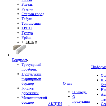
Ригель
Рутрум
Старый город
Табула
Трилистник
ТРИО
Туртур
Урбан
+ ЕЩЕ 8
Бордюры
Тротуарный
Информ
поребрик
Тротуарный
Оп
шарнирный
Шк
бордюр
О нас
бл
Бордюр
На
О заводе
дорожный
Ат
О
Металлический
ст
продукции
бордюр
АКЦИИ
Се