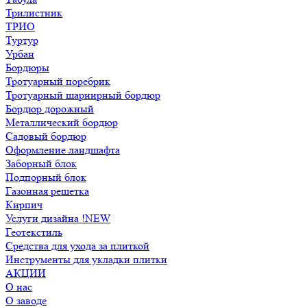
Трилистник
ТРИО
Туртур
Урбан
Бордюры
Тротуарный поребрик
Тротуарный шарнирный бордюр
Бордюр дорожный
Металлический бордюр
Садовый бордюр
Оформление ландшафта
Заборный блок
Подпорный блок
Газонная решетка
Кирпич
Услуги дизайна !NEW
Геотекстиль
Средства для ухода за плиткой
Инструменты для укладки плитки
АКЦИИ
О нас
О заводе