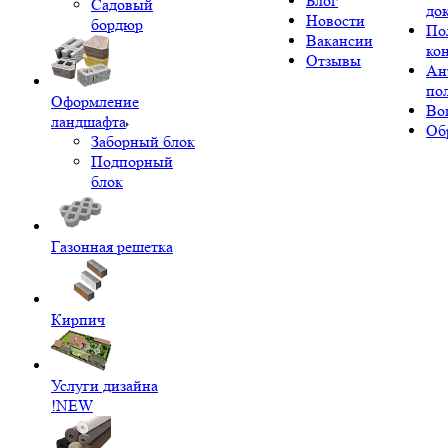
Блог
Садовый
до
Новости
бордюр
По
Вакансии
ко
Отзывы
Ан
по
Оформление
Во
ландшафта
Об
Заборный блок
Подпорный
блок
Газонная решетка
Кирпич
Услуги дизайна
!NEW