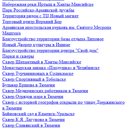
Набережная реки Иртыш в Ханты-Мансийске
Парк Российско-Армянской дружбы
Территория рядом с ТЦ Новый магнат
Торговый центр Верхний Бор
Армянская апостольская церковь им. Святого Месропа
Маштоца
Благоустройство территории базы отдыха Липовое
Нoвый Двoрeц культуры в Ишимe
Благоустройство территории центра "Свой дом"
Парки и скверы
Сквер Шахматный в Ханты-Мансийске
Монастырская заимка «Плодушка» в Челябинске
Сквер Турчаниновых в Соликамске
Сквер Спортивный в Тобольске
Бульвар Ершова в Тюмени
Сквер Медицинских работников в Тюмени
Сквер Отрядов мэра в Тюмени
Сквер с историей географов открыли по улице Дзержинского
в Тюмени
Байновский сад в Каменск-Уральске
Сквер К.Я. Лагунова в Тюмени
Сквер Славянский в Тюмени