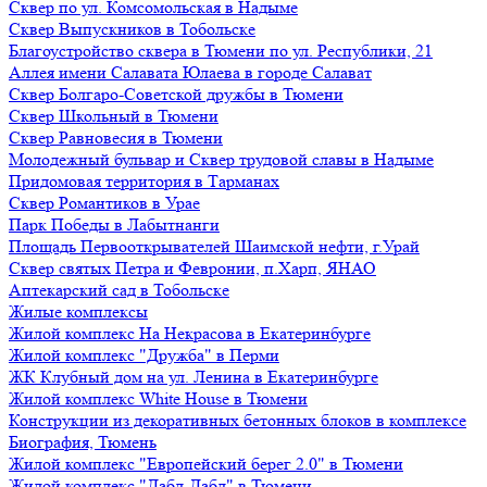
Сквер по ул. Комсомольская в Надыме
Сквер Выпускников в Тобольске
Благоустройство сквера в Тюмени по ул. Республики, 21
Аллея имени Салавата Юлаева в городе Салават
Сквер Болгаро-Советской дружбы в Тюмени
Сквер Школьный в Тюмени
Сквер Равновесия в Тюмени
Молодежный бульвар и Сквер трудовой славы в Надыме
Придомовая территория в Тарманах
Сквер Романтиков в Урае
Парк Победы в Лабытнанги
Площадь Первооткрывателей Шаимской нефти, г.Урай
Сквер святых Петра и Февронии, п.Харп, ЯНАО
Аптекарский сад в Тобольске
Жилые комплексы
Жилой комплекс На Некрасова в Екатеринбурге
Жилой комплекс "Дружба" в Перми
ЖК Клубный дом на ул. Ленина в Екатеринбурге
Жилой комплекс White House в Тюмени
Конструкции из декоративных бетонных блоков в комплексе
Биография, Тюмень
Жилой комплекс "Европейский берег 2.0" в Тюмени
Жилой комплекс "Дабл-Дабл" в Тюмени