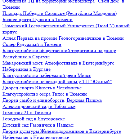
Облицовка ТЦ на территории экспоцентра "Свой дом" в
Тюмени
Площадь Победы в Саранске (Республика Мордовия)
Бизнес-центр Пушкин в Тюмени
Тюменский Государственный Университет (ТюмГУ) новый
корпус
Аллея Первых на проезде Геологоразведчиков в Тюмени
Сквер Радужный в Тюмени
Благоустройство общественной территории на улице
Республике в Сургуте
Макаровский мост, Атмофестиваль в Екатеринбурге
Набережная в Кургане
Благоустройство набережной реки Миасс
Благоустройство пешеходной зоны у ТЦ "Южный"
Дворец спорта Юность в Челябинске
Благоустройство озера Тихое в Тюмени
Дворец самбо и единоборств, Верхняя Пышма
Александровский сад в Тобольске
Гимназия 21 в Тюмени
Городской сад в Ялуторовске
Детский сад Газовичок в Надыме
Дворец культуры Железнодорожников в Екатеринбурге
Набережная в Нижневартовске