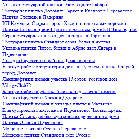
Укладка тротуарной плитки Трио в цвете Габбро
Тротуарная плитка Доломит Паркет и Квадрат в Перевалово
Плитка Степняк в Падерина
КП Каменка, Старый город, Хаски и пошаговые дорожки
Плитка Литос в цвете Шунгит в частном доме КП Заповедник
Серая тротуарная плитка для коттеджа в Тарманах
Тротуарная плитка Стандарт серая, белая и желтая
Укладка плитки Литос, белый и Абрис цвет Янтарь в
Перевалово
Укладка брусчатки в районе Дома обороны
Благоустройство территории дома в Луговом: плитка Старый
город, Доломит
Ландшафтный дизайн участка 15 соток: гостевой дом
VillageClub72
Благоустройство участка 5 соток под ключ в Тюмени
Укладка брусчатки Хаски в Дударево
Ландшафтный дизайн и укладка плиты в Мальково
Благоустройство коттеджа в Перевалово, Чистые пруды
Плитка Янтарь для благоустройства деревянного дома
Плитка Осень в Перевалово
Мощение плиткой Осень в Перевалово
Мощение плитки Стандарт в селе Гусево