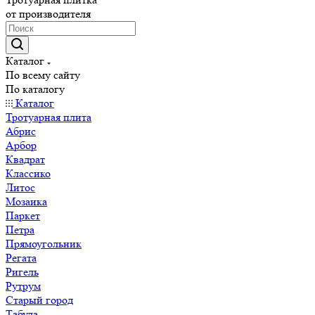
от производителя
Каталог
По всему сайту
По каталогу
Каталог
Тротуарная плита
Абрис
Арбор
Квадрат
Классико
Литос
Мозаика
Паркет
Петра
Прямоугольник
Регата
Ригель
Рутрум
Старый город
Табула