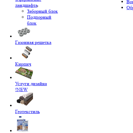
Во
ландшафта
Об
Заборный блок
Подпорный
блок
Газонная решетка
Кирпич
Услуги дизайна
!NEW
Геотекстиль