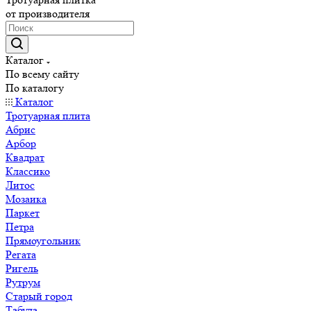
от производителя
Каталог
По всему сайту
По каталогу
Каталог
Тротуарная плита
Абрис
Арбор
Квадрат
Классико
Литос
Мозаика
Паркет
Петра
Прямоугольник
Регата
Ригель
Рутрум
Старый город
Табула