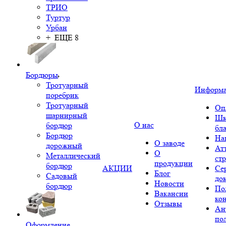
ТРИО
Туртур
Урбан
+ ЕЩЕ 8
Бордюры
Тротуарный
Информ
поребрик
Тротуарный
Оп
шарнирный
Шк
О нас
бордюр
бл
Бордюр
На
О заводе
дорожный
Ат
О
Металлический
ст
продукции
бордюр
АКЦИИ
Се
Блог
Садовый
до
Новости
бордюр
По
Вакансии
ко
Отзывы
Ан
по
Оформление