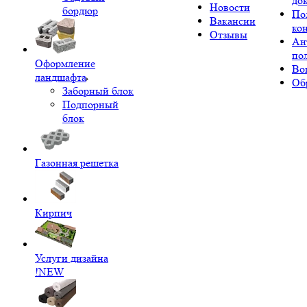
до
Новости
бордюр
По
Вакансии
ко
Отзывы
Ан
по
Оформление
Во
ландшафта
Об
Заборный блок
Подпорный
блок
Газонная решетка
Кирпич
Услуги дизайна
!NEW