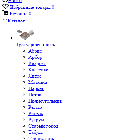
Войти
Избранные товары
0
Корзина
0
Каталог
Тротуарная плита
Абрис
Арбор
Квадрат
Классико
Литос
Мозаика
Паркет
Петра
Прямоугольник
Регата
Ригель
Рутрум
Старый город
Табула
Трилистник