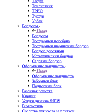
Табула
Трилистник
ТРИО
Туртур
Урбан
Бордюры
Назад
Бордюры
Тротуарный поребрик
Тротуарный шарнирный бордюр
Бордюр дорожный
Металлический бордюр
Садовый бордюр
Оформление ландшафта
Назад
Оформление ландшафта
Заборный блок
Подпорный блок
Газонная решетка
Кирпич
Услуги дизайна !NEW
Геотекстиль
Средства для ухода за плиткой