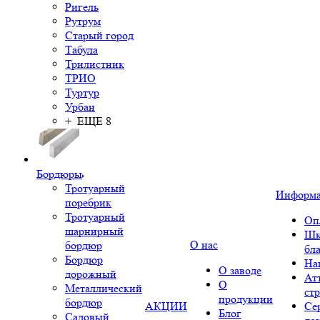
Ригель
Рутрум
Старый город
Табула
Трилистник
ТРИО
Туртур
Урбан
+ ЕЩЕ 8
Бордюры
Тротуарный
Информ
поребрик
Тротуарный
Оп
шарнирный
Шк
О нас
бордюр
бл
Бордюр
На
О заводе
дорожный
Ат
О
Металлический
ст
продукции
бордюр
АКЦИИ
Се
Блог
Садовый