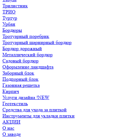
Трилистник
ТРИО
Туртур
Урбан
Бордюры
Тротуарный поребрик
Тротуарный шарнирный бордюр
Бордюр дорожный
Металлический бордюр
Садовый бордюр
Оформление ландшафта
Заборный блок
Подпорный блок
Газонная решетка
Кирпич
Услуги дизайна !NEW
Геотекстиль
Средства для ухода за плиткой
Инструменты для укладки плитки
АКЦИИ
О нас
О заводе