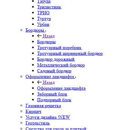
Табула
Трилистник
ТРИО
Туртур
Урбан
Бордюры
Назад
Бордюры
Тротуарный поребрик
Тротуарный шарнирный бордюр
Бордюр дорожный
Металлический бордюр
Садовый бордюр
Оформление ландшафта
Назад
Оформление ландшафта
Заборный блок
Подпорный блок
Газонная решетка
Кирпич
Услуги дизайна !NEW
Геотекстиль
Средства для ухода за плиткой