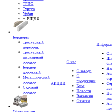
ТРИО
Туртур
Урбан
+ ЕЩЕ 8
Бордюры
Тротуарный
Информ
поребрик
Тротуарный
Оп
шарнирный
Шк
О нас
бордюр
бл
Бордюр
На
О заводе
дорожный
Ат
О
Металлический
ст
продукции
бордюр
АКЦИИ
Се
Блог
Садовый
до
Новости
бордюр
По
Вакансии
ко
Отзывы
Ан
по
Оформление