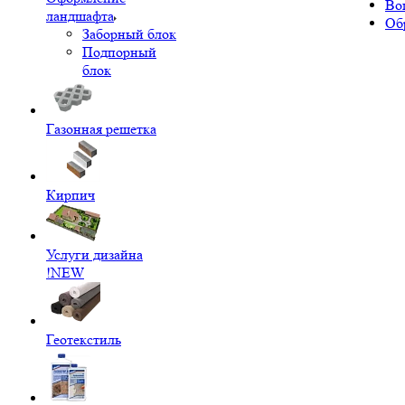
Во
ландшафта
Об
Заборный блок
Подпорный
блок
Газонная решетка
Кирпич
Услуги дизайна
!NEW
Геотекстиль