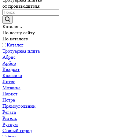
от производителя
Каталог
По всему сайту
По каталогу
Каталог
Тротуарная плита
Абрис
Арбор
Квадрат
Классико
Литос
Мозаика
Паркет
Петра
Прямоугольник
Регата
Ригель
Рутрум
Старый город
Табула