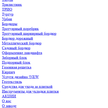
Трилистник
ТРИО
Туртур
Урбан
Бордюры
Тротуарный поребрик
Тротуарный шарнирный бордюр
Бордюр дорожный
Металлический бордюр
Садовый бордюр
Оформление ландшафта
Заборный блок
Подпорный блок
Газонная решетка
Кирпич
Услуги дизайна !NEW
Геотекстиль
Средства для ухода за плиткой
Инструменты для укладки плитки
АКЦИИ
О нас
О заводе