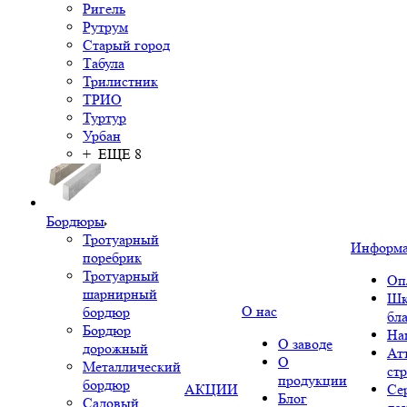
Ригель
Рутрум
Старый город
Табула
Трилистник
ТРИО
Туртур
Урбан
+ ЕЩЕ 8
Бордюры
Тротуарный
Информ
поребрик
Тротуарный
Оп
шарнирный
Шк
О нас
бордюр
бл
Бордюр
На
О заводе
дорожный
Ат
О
Металлический
ст
продукции
бордюр
АКЦИИ
Се
Блог
Садовый