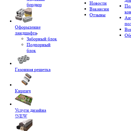
до
Новости
бордюр
По
Вакансии
ко
Отзывы
Ан
по
Оформление
Во
ландшафта
Об
Заборный блок
Подпорный
блок
Газонная решетка
Кирпич
Услуги дизайна
!NEW