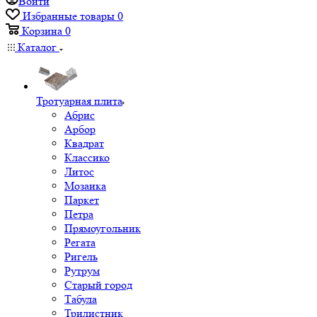
Войти
Избранные товары
0
Корзина
0
Каталог
Тротуарная плита
Абрис
Арбор
Квадрат
Классико
Литос
Мозаика
Паркет
Петра
Прямоугольник
Регата
Ригель
Рутрум
Старый город
Табула
Трилистник