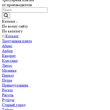
от производителя
Каталог
По всему сайту
По каталогу
Каталог
Тротуарная плита
Абрис
Арбор
Квадрат
Классико
Литос
Мозаика
Паркет
Петра
Прямоугольник
Регата
Ригель
Рутрум
Старый город
Табула