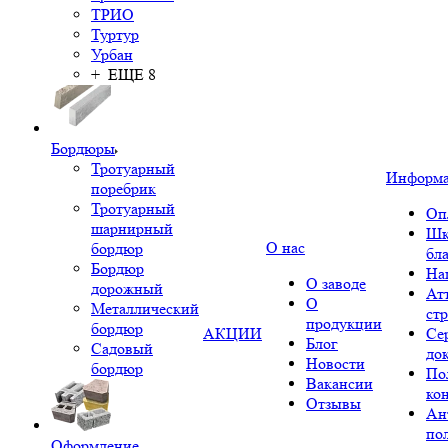
ТРИО
Туртур
Урбан
+ ЕЩЕ 8
Бордюры
Тротуарный
Информ
поребрик
Тротуарный
Оп
шарнирный
Шк
О нас
бордюр
бл
Бордюр
На
О заводе
дорожный
Ат
О
Металлический
ст
продукции
бордюр
АКЦИИ
Се
Блог
Садовый
до
Новости
бордюр
По
Вакансии
ко
Отзывы
Ан
по
Оформление