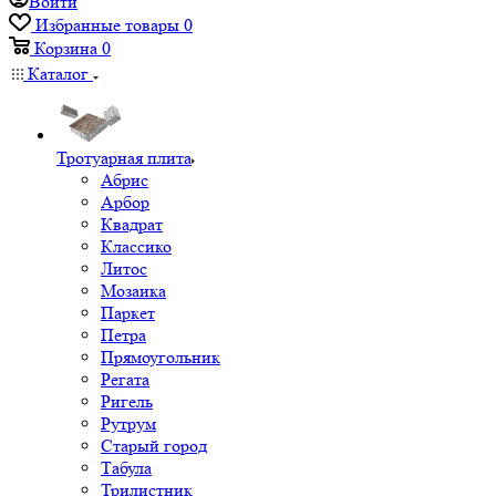
Войти
Избранные товары
0
Корзина
0
Каталог
Тротуарная плита
Абрис
Арбор
Квадрат
Классико
Литос
Мозаика
Паркет
Петра
Прямоугольник
Регата
Ригель
Рутрум
Старый город
Табула
Трилистник