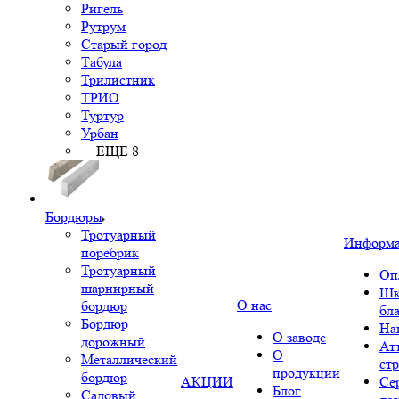
Ригель
Рутрум
Старый город
Табула
Трилистник
ТРИО
Туртур
Урбан
+ ЕЩЕ 8
Бордюры
Тротуарный
Информ
поребрик
Тротуарный
Оп
шарнирный
Шк
О нас
бордюр
бл
Бордюр
На
О заводе
дорожный
Ат
О
Металлический
ст
продукции
бордюр
АКЦИИ
Се
Блог
Садовый