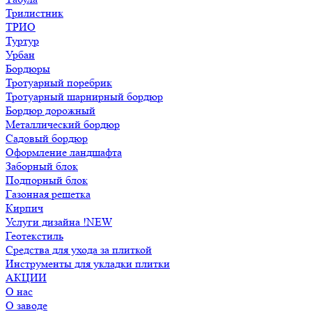
Трилистник
ТРИО
Туртур
Урбан
Бордюры
Тротуарный поребрик
Тротуарный шарнирный бордюр
Бордюр дорожный
Металлический бордюр
Садовый бордюр
Оформление ландшафта
Заборный блок
Подпорный блок
Газонная решетка
Кирпич
Услуги дизайна !NEW
Геотекстиль
Средства для ухода за плиткой
Инструменты для укладки плитки
АКЦИИ
О нас
О заводе