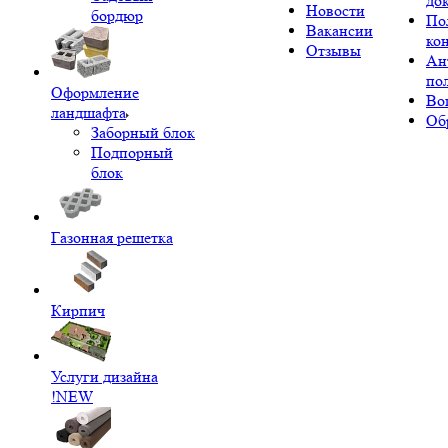
до
Новости
бордюр
По
Вакансии
ко
Отзывы
Ан
по
Оформление
Во
ландшафта
Об
Заборный блок
Подпорный
блок
Газонная решетка
Кирпич
Услуги дизайна
!NEW