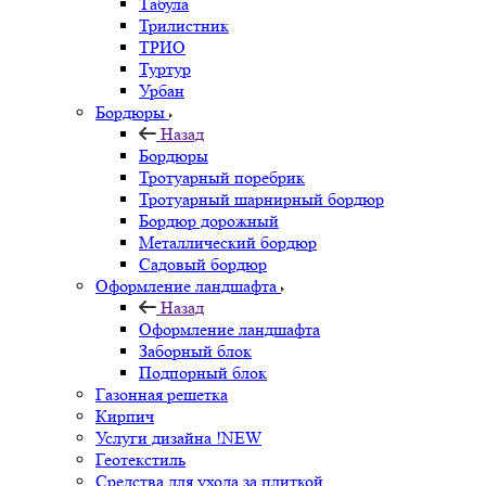
Табула
Трилистник
ТРИО
Туртур
Урбан
Бордюры
Назад
Бордюры
Тротуарный поребрик
Тротуарный шарнирный бордюр
Бордюр дорожный
Металлический бордюр
Садовый бордюр
Оформление ландшафта
Назад
Оформление ландшафта
Заборный блок
Подпорный блок
Газонная решетка
Кирпич
Услуги дизайна !NEW
Геотекстиль
Средства для ухода за плиткой