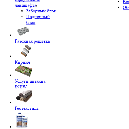
Во
ландшафта
Об
Заборный блок
Подпорный
блок
Газонная решетка
Кирпич
Услуги дизайна
!NEW
Геотекстиль