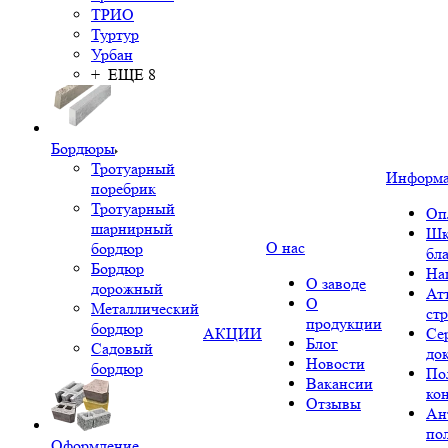
ТРИО
Туртур
Урбан
+ ЕЩЕ 8
Бордюры
Тротуарный
Информ
поребрик
Тротуарный
Оп
шарнирный
Шк
О нас
бордюр
бл
Бордюр
На
О заводе
дорожный
Ат
О
Металлический
ст
продукции
бордюр
АКЦИИ
Се
Блог
Садовый
до
Новости
бордюр
По
Вакансии
ко
Отзывы
Ан
по
Оформление