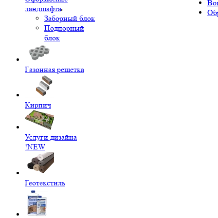
Во
ландшафта
Об
Заборный блок
Подпорный
блок
Газонная решетка
Кирпич
Услуги дизайна
!NEW
Геотекстиль