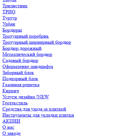
Трилистник
ТРИО
Туртур
Урбан
Бордюры
Тротуарный поребрик
Тротуарный шарнирный бордюр
Бордюр дорожный
Металлический бордюр
Садовый бордюр
Оформление ландшафта
Заборный блок
Подпорный блок
Газонная решетка
Кирпич
Услуги дизайна !NEW
Геотекстиль
Средства для ухода за плиткой
Инструменты для укладки плитки
АКЦИИ
О нас
О заводе