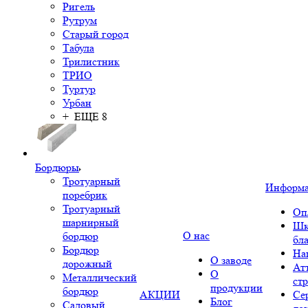
Ригель
Рутрум
Старый город
Табула
Трилистник
ТРИО
Туртур
Урбан
+ ЕЩЕ 8
Бордюры
Тротуарный
Информ
поребрик
Тротуарный
Оп
шарнирный
Шк
О нас
бордюр
бл
Бордюр
На
О заводе
дорожный
Ат
О
Металлический
ст
продукции
бордюр
АКЦИИ
Се
Блог
Садовый