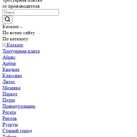
от производителя
Каталог
По всему сайту
По каталогу
Каталог
Тротуарная плита
Абрис
Арбор
Квадрат
Классико
Литос
Мозаика
Паркет
Петра
Прямоугольник
Регата
Ригель
Рутрум
Старый город
Табула