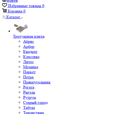
Войти
Избранные товары
0
Корзина
0
Каталог
Тротуарная плита
Абрис
Арбор
Квадрат
Классико
Литос
Мозаика
Паркет
Петра
Прямоугольник
Регата
Ригель
Рутрум
Старый город
Табула
Трилистник