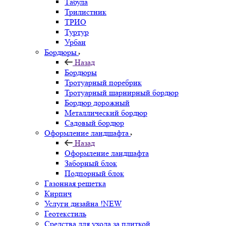
Табула
Трилистник
ТРИО
Туртур
Урбан
Бордюры
Назад
Бордюры
Тротуарный поребрик
Тротуарный шарнирный бордюр
Бордюр дорожный
Металлический бордюр
Садовый бордюр
Оформление ландшафта
Назад
Оформление ландшафта
Заборный блок
Подпорный блок
Газонная решетка
Кирпич
Услуги дизайна !NEW
Геотекстиль
Средства для ухода за плиткой