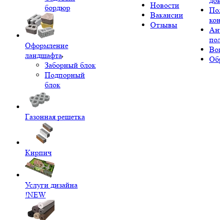
до
Новости
бордюр
По
Вакансии
ко
Отзывы
Ан
по
Оформление
Во
ландшафта
Об
Заборный блок
Подпорный
блок
Газонная решетка
Кирпич
Услуги дизайна
!NEW