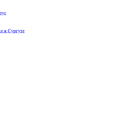
пус
е в Сургуте