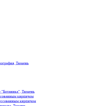
иография, Тюмень
е "Ботаника", Тюмень
ссованным кирпичом
ессованным кирпичом
ириады, Тюмень