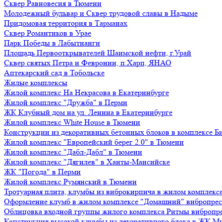
Сквер Равновесия в Тюмени
Молодежный бульвар и Сквер трудовой славы в Надыме
Придомовая территория в Тарманах
Сквер Романтиков в Урае
Парк Победы в Лабытнанги
Площадь Первооткрывателей Шаимской нефти, г.Урай
Сквер святых Петра и Февронии, п.Харп, ЯНАО
Аптекарский сад в Тобольске
Жилые комплексы
Жилой комплекс На Некрасова в Екатеринбурге
Жилой комплекс "Дружба" в Перми
ЖК Клубный дом на ул. Ленина в Екатеринбурге
Жилой комплекс White House в Тюмени
Конструкции из декоративных бетонных блоков в комплексе Б
Жилой комплекс "Европейский берег 2.0" в Тюмени
Жилой комплекс "Дабл-Дабл" в Тюмени
Жилой комплекс "Дягилев" в Ханты-Мансийске
ЖК "Погода" в Перми
Жилой комплекс Румянский в Тюмени
Тротуарная плита, клумбы из виброкирпича в жилом комплекс
Оформление клумб в жилом комплексе "Домашний" вибропре
Облицовка входной группы жилого комплекса Ритмы вибропр
Конструкция высокой клумбы из декоративного блока в ЖК М