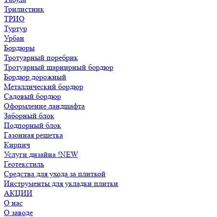
Трилистник
ТРИО
Туртур
Урбан
Бордюры
Тротуарный поребрик
Тротуарный шарнирный бордюр
Бордюр дорожный
Металлический бордюр
Садовый бордюр
Оформление ландшафта
Заборный блок
Подпорный блок
Газонная решетка
Кирпич
Услуги дизайна !NEW
Геотекстиль
Средства для ухода за плиткой
Инструменты для укладки плитки
АКЦИИ
О нас
О заводе