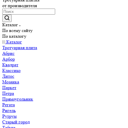
от производителя
Каталог
По всему сайту
По каталогу
Каталог
Тротуарная плита
Абрис
Арбор
Квадрат
Классико
Литос
Мозаика
Паркет
Петра
Прямоугольник
Регата
Ригель
Рутрум
Старый город
Табула