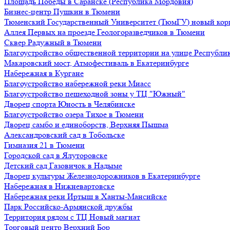
Площадь Победы в Саранске (Республика Мордовия)
Бизнес-центр Пушкин в Тюмени
Тюменский Государственный Университет (ТюмГУ) новый кор
Аллея Первых на проезде Геологоразведчиков в Тюмени
Сквер Радужный в Тюмени
Благоустройство общественной территории на улице Республик
Макаровский мост, Атмофестиваль в Екатеринбурге
Набережная в Кургане
Благоустройство набережной реки Миасс
Благоустройство пешеходной зоны у ТЦ "Южный"
Дворец спорта Юность в Челябинске
Благоустройство озера Тихое в Тюмени
Дворец самбо и единоборств, Верхняя Пышма
Александровский сад в Тобольске
Гимназия 21 в Тюмени
Городской сад в Ялуторовске
Детский сад Газовичок в Надыме
Дворец культуры Железнодорожников в Екатеринбурге
Набережная в Нижневартовске
Набережная реки Иртыш в Ханты-Мансийске
Парк Российско-Армянской дружбы
Территория рядом с ТЦ Новый магнат
Торговый центр Верхний Бор