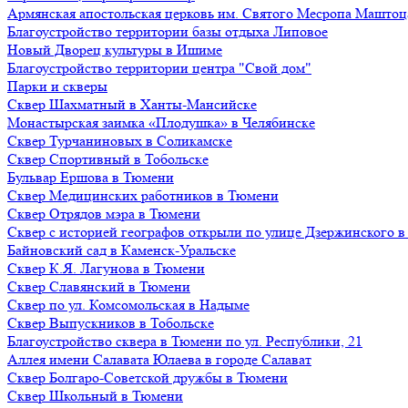
Армянская апостольская церковь им. Святого Месропа Маштоц
Благоустройство территории базы отдыха Липовое
Нoвый Двoрeц культуры в Ишимe
Благоустройство территории центра "Свой дом"
Парки и скверы
Сквер Шахматный в Ханты-Мансийске
Монастырская заимка «Плодушка» в Челябинске
Сквер Турчаниновых в Соликамске
Сквер Спортивный в Тобольске
Бульвар Ершова в Тюмени
Сквер Медицинских работников в Тюмени
Сквер Отрядов мэра в Тюмени
Сквер с историей географов открыли по улице Дзержинского 
Байновский сад в Каменск-Уральске
Сквер К.Я. Лагунова в Тюмени
Сквер Славянский в Тюмени
Сквер по ул. Комсомольская в Надыме
Сквер Выпускников в Тобольске
Благоустройство сквера в Тюмени по ул. Республики, 21
Аллея имени Салавата Юлаева в городе Салават
Сквер Болгаро-Советской дружбы в Тюмени
Сквер Школьный в Тюмени