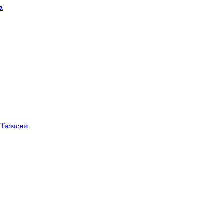
а
в Тюмени