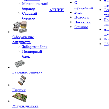
Ат
О
Металлический
ст
продукции
бордюр
АКЦИИ
Се
Блог
Садовый
до
Новости
бордюр
По
Вакансии
ко
Отзывы
Ан
по
Оформление
Во
ландшафта
Об
Заборный блок
Подпорный
блок
Газонная решетка
Кирпич
Услуги дизайна