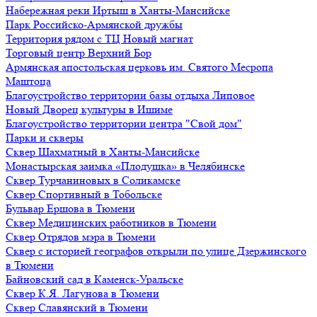
Набережная реки Иртыш в Ханты-Мансийске
Парк Российско-Армянской дружбы
Территория рядом с ТЦ Новый магнат
Торговый центр Верхний Бор
Армянская апостольская церковь им. Святого Месропа
Маштоца
Благоустройство территории базы отдыха Липовое
Нoвый Двoрeц культуры в Ишимe
Благоустройство территории центра "Свой дом"
Парки и скверы
Сквер Шахматный в Ханты-Мансийске
Монастырская заимка «Плодушка» в Челябинске
Сквер Турчаниновых в Соликамске
Сквер Спортивный в Тобольске
Бульвар Ершова в Тюмени
Сквер Медицинских работников в Тюмени
Сквер Отрядов мэра в Тюмени
Сквер с историей географов открыли по улице Дзержинского
в Тюмени
Байновский сад в Каменск-Уральске
Сквер К.Я. Лагунова в Тюмени
Сквер Славянский в Тюмени