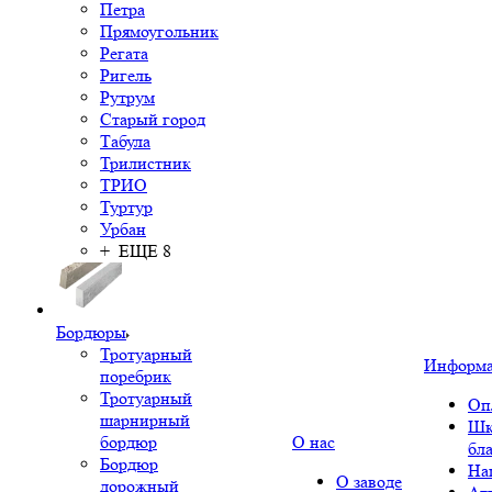
Петра
Прямоугольник
Регата
Ригель
Рутрум
Старый город
Табула
Трилистник
ТРИО
Туртур
Урбан
+ ЕЩЕ 8
Бордюры
Тротуарный
Информ
поребрик
Тротуарный
Оп
шарнирный
Шк
бордюр
О нас
бл
Бордюр
На
О заводе
дорожный