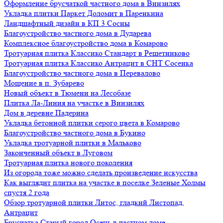
Оформление брусчаткой частного дома в Винзилях
Укладка плитки Паркет Доломит в Паренкина
Ландшафтный дизайн в КП 3 Сосны
Благоустройство частного дома в Дударева
Комплексное благоустройство дома в Комарово
Тротуарная плитка Классико Стандарт в Решетниково
Тротуарная плитка Классико Антрацит в СНТ Сосенка
Благоустройство частного дома в Перевалово
Мощение в п. Зубарево
Новый объект в Тюмени на Лесобазе
Плитка Ла-Линия на участке в Винзилях
Дом в деревне Падерина
Укладка бетонной плитки серого цвета в Комарово
Благоустройство частного дома в Букино
Укладка тротуарной плитки в Мальково
Законченный объект в Луговом
Тротуарная плитка нового поколения
Из огорода тоже можно сделать произведение искусства
Как выглядит плитка на участке в поселке Зеленые Холмы
спустя 2 года
Обзор тротуарной плитки Литос, гладкий Листопад,
Антрацит
Брусчатка Старый город Осень в частном доме