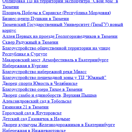
Облицовка ТЦ на территории экспоцентра "Свой дом" в
Тюмени
Площадь Победы в Саранске (Республика Мордовия)
Бизнес-центр Пушкин в Тюмени
Тюменский Государственный Университет (ТюмГУ) новый
корпус
Аллея Первых на проезде Геологоразведчиков в Тюмени
Сквер Радужный в Тюмени
Благоустройство общественной территории на улице
Республике в Сургуте
Макаровский мост, Атмофестиваль в Екатеринбурге
Набережная в Кургане
Благоустройство набережной реки Миасс
Благоустройство пешеходной зоны у ТЦ "Южный"
Дворец спорта Юность в Челябинске
Благоустройство озера Тихое в Тюмени
Дворец самбо и единоборств, Верхняя Пышма
Александровский сад в Тобольске
Гимназия 21 в Тюмени
Городской сад в Ялуторовске
Детский сад Газовичок в Надыме
Дворец культуры Железнодорожников в Екатеринбурге
Набережная в Нижневартовске