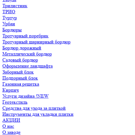
Трилистник
ТРИО
Туртур
Урбан
Бордюры
Тротуарный поребрик
Тротуарный шарнирный бордюр
Бордюр дорожный
Металлический бордюр
Садовый бордюр
Оформление ландшафта
Заборный блок
Подпорный блок
Газонная решетка
Кирпич
Услуги дизайна !NEW
Геотекстиль
Средства для ухода за плиткой
Инструменты для укладки плитки
АКЦИИ
О нас
О заводе