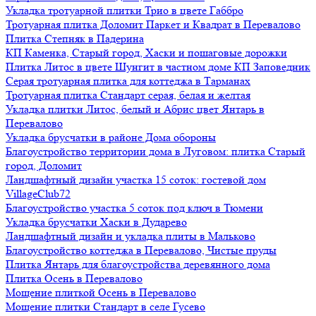
Укладка тротуарной плитки Трио в цвете Габбро
Тротуарная плитка Доломит Паркет и Квадрат в Перевалово
Плитка Степняк в Падерина
КП Каменка, Старый город, Хаски и пошаговые дорожки
Плитка Литос в цвете Шунгит в частном доме КП Заповедник
Серая тротуарная плитка для коттеджа в Тарманах
Тротуарная плитка Стандарт серая, белая и желтая
Укладка плитки Литос, белый и Абрис цвет Янтарь в
Перевалово
Укладка брусчатки в районе Дома обороны
Благоустройство территории дома в Луговом: плитка Старый
город, Доломит
Ландшафтный дизайн участка 15 соток: гостевой дом
VillageClub72
Благоустройство участка 5 соток под ключ в Тюмени
Укладка брусчатки Хаски в Дударево
Ландшафтный дизайн и укладка плиты в Мальково
Благоустройство коттеджа в Перевалово, Чистые пруды
Плитка Янтарь для благоустройства деревянного дома
Плитка Осень в Перевалово
Мощение плиткой Осень в Перевалово
Мощение плитки Стандарт в селе Гусево