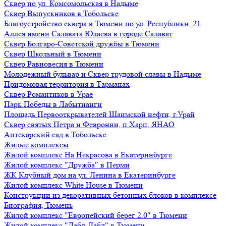
Сквер по ул. Комсомольская в Надыме
Сквер Выпускников в Тобольске
Благоустройство сквера в Тюмени по ул. Республики, 21
Аллея имени Салавата Юлаева в городе Салават
Сквер Болгаро-Советской дружбы в Тюмени
Сквер Школьный в Тюмени
Сквер Равновесия в Тюмени
Молодежный бульвар и Сквер трудовой славы в Надыме
Придомовая территория в Тарманах
Сквер Романтиков в Урае
Парк Победы в Лабытнанги
Площадь Первооткрывателей Шаимской нефти, г.Урай
Сквер святых Петра и Февронии, п.Харп, ЯНАО
Аптекарский сад в Тобольске
Жилые комплексы
Жилой комплекс На Некрасова в Екатеринбурге
Жилой комплекс "Дружба" в Перми
ЖК Клубный дом на ул. Ленина в Екатеринбурге
Жилой комплекс White House в Тюмени
Конструкции из декоративных бетонных блоков в комплексе
Биография, Тюмень
Жилой комплекс "Европейский берег 2.0" в Тюмени
Жилой комплекс "Дабл-Дабл" в Тюмени